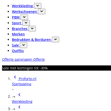
Werkkleding
Werkschoenen
PBM
Sport
Branches
Merken
Bedrukken & Borduren
Sale
Outfits
Offerte aanvragen
Offerte
Sale met kortingen tot -30%
Proforto.nl
Startpagina
–
→
Werkkleding
→