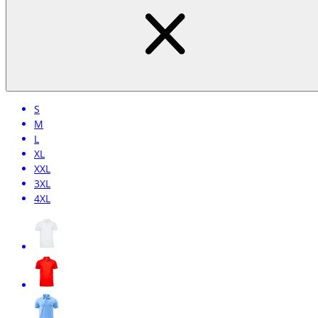
S
M
L
XL
XXL
3XL
4XL