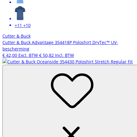
+11
+10
Cutter & Buck
Cutter & Buck Advantage 354418P Poloshirt DryTec™ UV-
bescherming
€ 42,00
Excl. BTW
€ 50,82
Incl. BTW