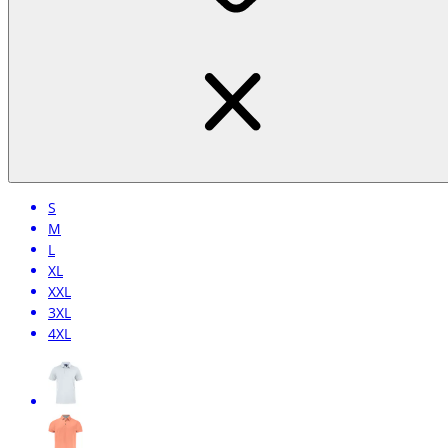
S
M
L
XL
XXL
3XL
4XL