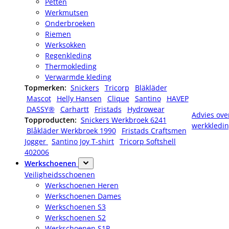
Petten
Werkmutsen
Onderbroeken
Riemen
Werksokken
Regenkleding
Thermokleding
Verwarmde kleding
Topmerken:
Snickers
Tricorp
Bläkläder
Mascot
Helly Hansen
Clique
Santino
HAVEP
DASSY®
Carhartt
Fristads
Hydrowear
Advies ove
Topproducten:
Snickers Werkbroek 6241
werkkledi
Blåkläder Werkbroek 1990
Fristads Craftsmen
Jogger
Santino Joy T-shirt
Tricorp Softshell
402006
Werkschoenen
Veiligheidsschoenen
Werkschoenen Heren
Werkschoenen Dames
Werkschoenen S3
Werkschoenen S2
Werkschoenen S1P