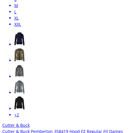
M
L
XL
XXL
+2
Cutter & Buck
Cutter & Buck Pemberton 358419 Hood FZ Regular Fit Dames