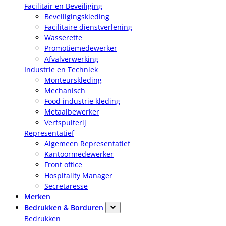
Facilitair en Beveiliging
Beveiligingskleding
Facilitaire dienstverlening
Wasserette
Promotiemedewerker
Afvalverwerking
Industrie en Techniek
Monteurskleding
Mechanisch
Food industrie kleding
Metaalbewerker
Verfspuiterij
Representatief
Algemeen Representatief
Kantoormedewerker
Front office
Hospitality Manager
Secretaresse
Merken
Bedrukken & Borduren
Bedrukken