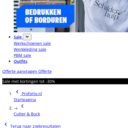
Sale
Werkschoenen sale
Werkkleding sale
PBM sale
Outfits
Offerte aanvragen
Offerte
Sale met kortingen tot -30%
Proforto.nl
Startpagina
→
Cutter & Buck
Terug naar zoekresultaten