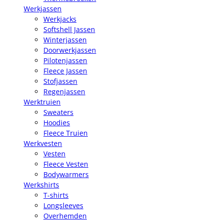
Werkjassen
Werkjacks
Softshell Jassen
Winterjassen
Doorwerkjassen
Pilotenjassen
Fleece Jassen
Stofjassen
Regenjassen
Werktruien
Sweaters
Hoodies
Fleece Truien
Werkvesten
Vesten
Fleece Vesten
Bodywarmers
Werkshirts
T-shirts
Longsleeves
Overhemden