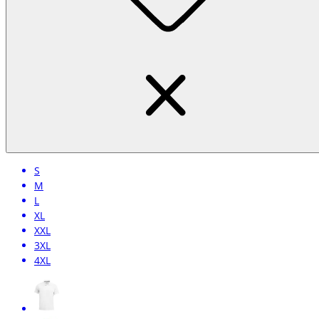
S
M
L
XL
XXL
3XL
4XL