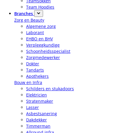
Teamsokken
Team Hoodies
Branches
Zorg en Beauty
Algemene zorg
Laborant
EHBO en BHV
Verpleegkundige
Schoonheidsspecialist
Zorgmedewerker
Dokter
Tandarts
Apothekers
Bouw en Infra
Schilders en stukadoors
Elektricien
Stratenmaker
Lasser
Asbestsanering
Dakdekker
Timmerman
Allround infra