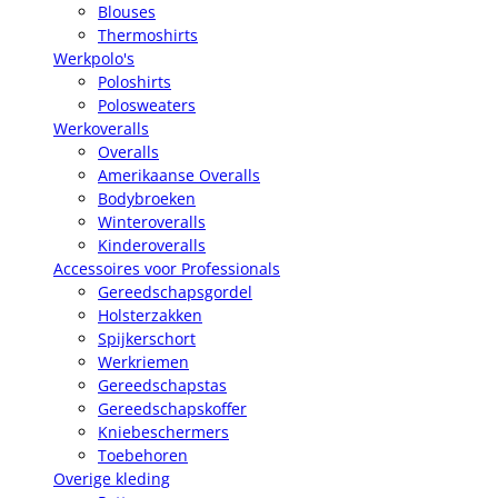
Blouses
Thermoshirts
Werkpolo's
Poloshirts
Polosweaters
Werkoveralls
Overalls
Amerikaanse Overalls
Bodybroeken
Winteroveralls
Kinderoveralls
Accessoires voor Professionals
Gereedschapsgordel
Holsterzakken
Spijkerschort
Werkriemen
Gereedschapstas
Gereedschapskoffer
Kniebeschermers
Toebehoren
Overige kleding