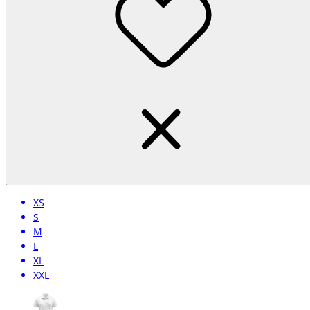
XS
S
M
L
XL
XXL