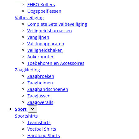
EHBO Koffers
Oogspoelflessen
Valbeveiliging
Complete Sets Valbeveiliging
Veiligheidsharnassen
Vanglijnen
Valstopapparaten
Veiligheidshaken
Ankerpunten
Toebehoren en Accessoires
Zaagkleding
Zaagbroeken
Zaaghelmen
Zaaghandschoenen
Zaagjassen
Zaagoveralls
Sport
Sportshirts
Teamshirts
Voetbal Shirts
Hardloop Shirts