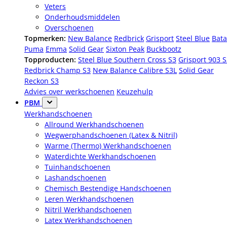
Veters
Onderhoudsmiddelen
Overschoenen
Topmerken:
New Balance
Redbrick
Grisport
Steel Blue
Bata
Puma
Emma
Solid Gear
Sixton Peak
Buckbootz
Topproducten:
Steel Blue Southern Cross S3
Grisport 903 
Redbrick Champ S3
New Balance Calibre S3L
Solid Gear
Reckon S3
Advies over werkschoenen
Keuzehulp
PBM
Werkhandschoenen
Allround Werkhandschoenen
Wegwerphandschoenen (Latex & Nitril)
Warme (Thermo) Werkhandschoenen
Waterdichte Werkhandschoenen
Tuinhandschoenen
Lashandschoenen
Chemisch Bestendige Handschoenen
Leren Werkhandschoenen
Nitril Werkhandschoenen
Latex Werkhandschoenen