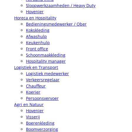
Sloopwerkzaamheden / Heavy Duty
Hovenier
Horeca en Hospitality
Bedieningsmedewerker / Ober
Kokskleding
Afwashulp
Keukenhulp
Front office
Schoonmaakkleding
Hospitality manager
Logistiek en Transport
Logistiek medewerker
Verkeersregelaar
Chauffeur
Koerier
Persoonsvervoer
Agri en Natuur
Hovenier
Visserij
Boerenkleding
Boomverzorging