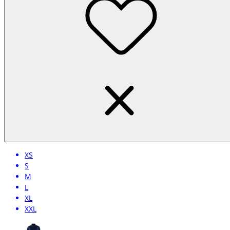
XS
S
M
L
XL
XXL