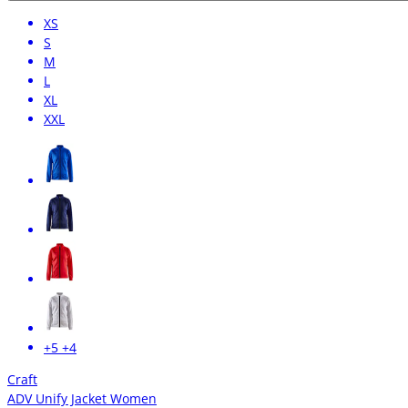
XS
S
M
L
XL
XXL
+5
+4
Craft
ADV Unify Jacket Women