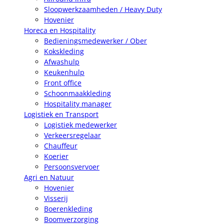
Sloopwerkzaamheden / Heavy Duty
Hovenier
Horeca en Hospitality
Bedieningsmedewerker / Ober
Kokskleding
Afwashulp
Keukenhulp
Front office
Schoonmaakkleding
Hospitality manager
Logistiek en Transport
Logistiek medewerker
Verkeersregelaar
Chauffeur
Koerier
Persoonsvervoer
Agri en Natuur
Hovenier
Visserij
Boerenkleding
Boomverzorging