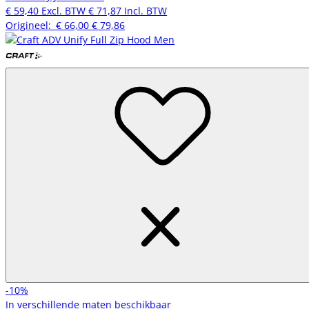
€ 59,40
Excl. BTW
€ 71,87
Incl. BTW
Origineel:
€ 66,00
€ 79,86
-10%
In verschillende maten beschikbaar