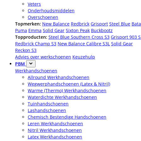
Veters
Onderhoudsmiddelen
Overschoenen
Topmerken:
New Balance
Redbrick
Grisport
Steel Blue
Bata
Puma
Emma
Solid Gear
Sixton Peak
Buckbootz
Topproducten:
Steel Blue Southern Cross S3
Grisport 903 
Redbrick Champ S3
New Balance Calibre S3L
Solid Gear
Reckon S3
Advies over werkschoenen
Keuzehulp
PBM
Werkhandschoenen
Allround Werkhandschoenen
Wegwerphandschoenen (Latex & Nitril)
Warme (Thermo) Werkhandschoenen
Waterdichte Werkhandschoenen
Tuinhandschoenen
Lashandschoenen
Chemisch Bestendige Handschoenen
Leren Werkhandschoenen
Nitril Werkhandschoenen
Latex Werkhandschoenen