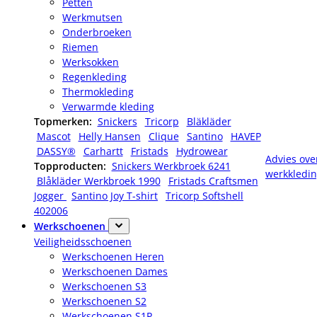
Petten
Werkmutsen
Onderbroeken
Riemen
Werksokken
Regenkleding
Thermokleding
Verwarmde kleding
Topmerken:
Snickers
Tricorp
Bläkläder
Mascot
Helly Hansen
Clique
Santino
HAVEP
DASSY®
Carhartt
Fristads
Hydrowear
Advies ove
Topproducten:
Snickers Werkbroek 6241
werkkledi
Blåkläder Werkbroek 1990
Fristads Craftsmen
Jogger
Santino Joy T-shirt
Tricorp Softshell
402006
Werkschoenen
Veiligheidsschoenen
Werkschoenen Heren
Werkschoenen Dames
Werkschoenen S3
Werkschoenen S2
Werkschoenen S1P