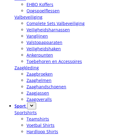
EHBO Koffers
Oogspoelflessen
Valbeveiliging
Complete Sets Valbeveiliging
Veiligheidsharnassen
Vanglijnen
Valstopapparaten
Veiligheidshaken
Ankerpunten
Toebehoren en Accessoires
Zaagkleding
Zaagbroeken
Zaaghelmen
Zaaghandschoenen
Zaagjassen
Zaagoveralls
Sport
Sportshirts
Teamshirts
Voetbal Shirts
Hardloop Shirts