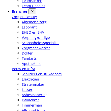
Teamsokken
Team Hoodies
Branches
Zorg en Beauty
Algemene zorg
Laborant
EHBO en BHV
Verpleegkundige
Schoonheidsspecialist
Zorgmedewerker
Dokter
Tandarts
Apothekers
Bouw en Infra
Schilders en stukadoors
Elektricien
Stratenmaker
Lasser
Asbestsanering
Dakdekker
Timmerman
Allround infra