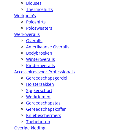
Blouses
Thermoshirts
Werkpolo's
Poloshirts
Polosweaters
Werkoveralls
Overalls
Amerikaanse Overalls
Bodybroeken
Winteroveralls
Kinderoveralls
Accessoires voor Professionals
Gereedschapsgordel
Holsterzakken
Spijkerschort
Werkriemen
Gereedschapstas
Gereedschapskoffer
Kniebeschermers
Toebehoren
Overige kleding