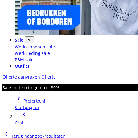
Sale
Werkschoenen sale
Werkkleding sale
PBM sale
Outfits
Offerte aanvragen
Offerte
Sale met kortingen tot -30%
Proforto.nl
Startpagina
→
Craft
Terug naar zoekresultaten