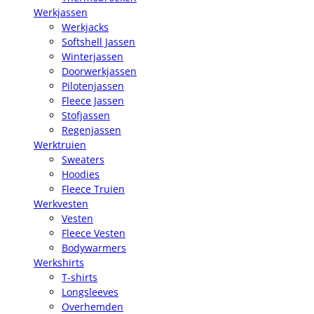
Werkjassen
Werkjacks
Softshell Jassen
Winterjassen
Doorwerkjassen
Pilotenjassen
Fleece Jassen
Stofjassen
Regenjassen
Werktruien
Sweaters
Hoodies
Fleece Truien
Werkvesten
Vesten
Fleece Vesten
Bodywarmers
Werkshirts
T-shirts
Longsleeves
Overhemden