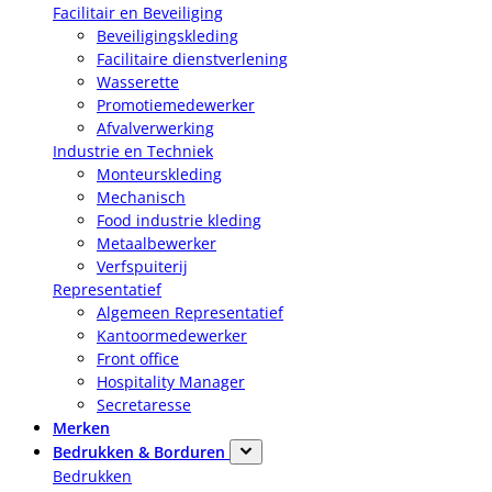
Facilitair en Beveiliging
Beveiligingskleding
Facilitaire dienstverlening
Wasserette
Promotiemedewerker
Afvalverwerking
Industrie en Techniek
Monteurskleding
Mechanisch
Food industrie kleding
Metaalbewerker
Verfspuiterij
Representatief
Algemeen Representatief
Kantoormedewerker
Front office
Hospitality Manager
Secretaresse
Merken
Bedrukken & Borduren
Bedrukken