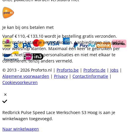
Je kan bij ons betalen met
Vanaf
€ 110,-
€ 133,10
wordt je bestelling gratis verzonden.
Daaronder betaal je verzendkosten. Aanbiedingen zijn geldig
voor webshop klanten. Maximaal één keer te gebruiken per
klant. Niet geldig op personalisaties en niet met elkaar te
combineren, tenzij anders vermeld.
© 2013 - 2026 Proforto.nl |
Proforto.be
|
Proforto.de
|
Jobs
|
Algemene voorwaarden
|
Privacy
|
Contactinformatie
|
Cookievoorkeuren
Redbrick Pulse Speed Lace Werkschoen S3 Hoog is aan je
winkelwagen toegevoegd.
Naar winkelwagen