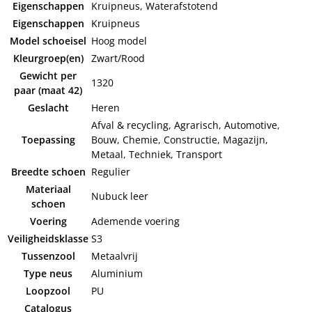
Eigenschappen
Kruipneus, Waterafstotend
Eigenschappen
Kruipneus
Model schoeisel
Hoog model
Kleurgroep(en)
Zwart/Rood
Gewicht per
1320
paar (maat 42)
Geslacht
Heren
Afval & recycling, Agrarisch, Automotive,
Toepassing
Bouw, Chemie, Constructie, Magazijn,
Metaal, Techniek, Transport
Breedte schoen
Regulier
Materiaal
Nubuck leer
schoen
Voering
Ademende voering
Veiligheidsklasse
S3
Tussenzool
Metaalvrij
Type neus
Aluminium
Loopzool
PU
Catalogus