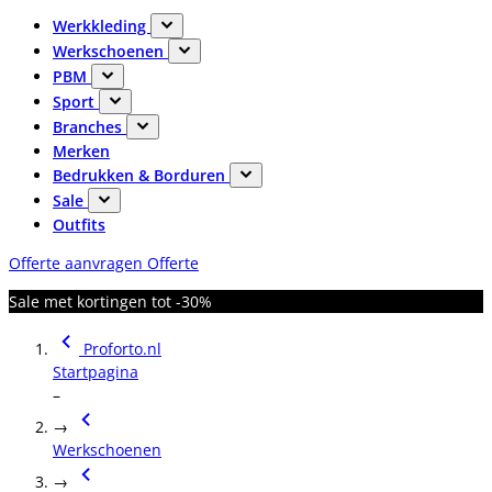
Werkkleding
Werkschoenen
PBM
Sport
Branches
Merken
Bedrukken & Borduren
Sale
Outfits
Offerte aanvragen
Offerte
Sale met kortingen tot -30%
Proforto.nl
Startpagina
–
→
Werkschoenen
→