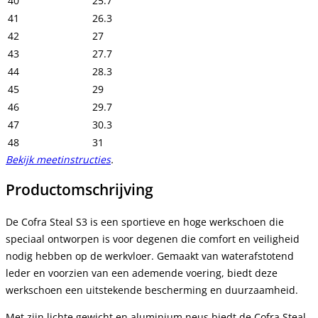
40
25.7
41
26.3
42
27
43
27.7
44
28.3
45
29
46
29.7
47
30.3
48
31
Bekijk meetinstructies
.
Productomschrijving
De Cofra Steal S3 is een sportieve en hoge werkschoen die
speciaal ontworpen is voor degenen die comfort en veiligheid
nodig hebben op de werkvloer. Gemaakt van waterafstotend
leder en voorzien van een ademende voering, biedt deze
werkschoen een uitstekende bescherming en duurzaamheid.
Met zijn lichte gewicht en aluminium neus biedt de Cofra Steal