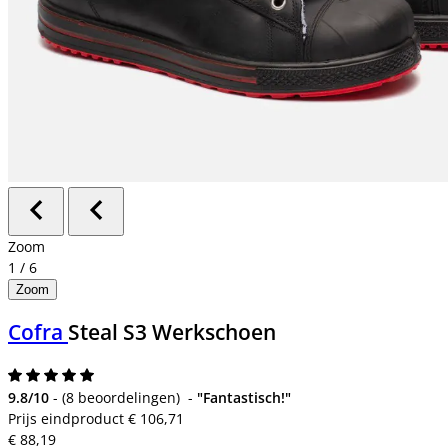
Zoom
1
/
6
Zoom
Cofra
Steal S3 Werkschoen
9.8/10
-
(
8 beoordelingen
)
-
"Fantastisch!"
Prijs eindproduct
€ 106,71
€ 88,19