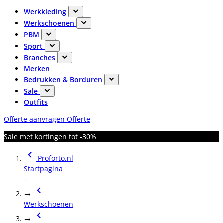
Werkkleding
Werkschoenen
PBM
Sport
Branches
Merken
Bedrukken & Borduren
Sale
Outfits
Offerte aanvragen
Offerte
Sale met kortingen tot -30%
Proforto.nl
Startpagina
–
→
Werkschoenen
→