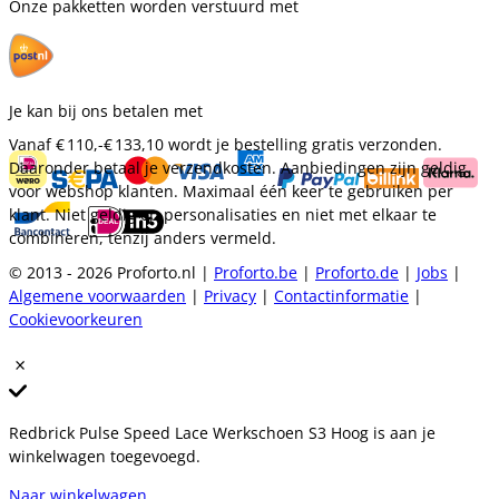
Onze pakketten worden verstuurd met
Je kan bij ons betalen met
Vanaf
€ 110,-
€ 133,10
wordt je bestelling gratis verzonden.
Daaronder betaal je verzendkosten. Aanbiedingen zijn geldig
voor webshop klanten. Maximaal één keer te gebruiken per
klant. Niet geldig op personalisaties en niet met elkaar te
combineren, tenzij anders vermeld.
© 2013 - 2026 Proforto.nl |
Proforto.be
|
Proforto.de
|
Jobs
|
Algemene voorwaarden
|
Privacy
|
Contactinformatie
|
Cookievoorkeuren
Redbrick Pulse Speed Lace Werkschoen S3 Hoog is aan je
winkelwagen toegevoegd.
Naar winkelwagen