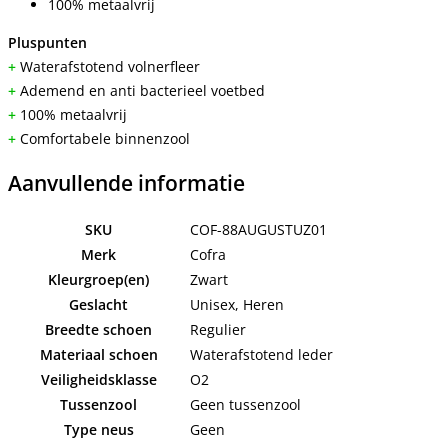
100% metaalvrij
Pluspunten
+
Waterafstotend volnerfleer
+
Ademend en anti bacterieel voetbed
+
100% metaalvrij
+
Comfortabele binnenzool
Aanvullende informatie
SKU
COF-88AUGUSTUZ01
Merk
Cofra
Kleurgroep(en)
Zwart
Geslacht
Unisex, Heren
Breedte schoen
Regulier
Materiaal schoen
Waterafstotend leder
Veiligheidsklasse
O2
Tussenzool
Geen tussenzool
Type neus
Geen