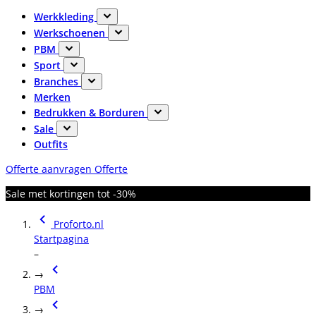
Werkkleding
Werkschoenen
PBM
Sport
Branches
Merken
Bedrukken & Borduren
Sale
Outfits
Offerte aanvragen
Offerte
Sale met kortingen tot -30%
Proforto.nl
Startpagina
–
→
PBM
→