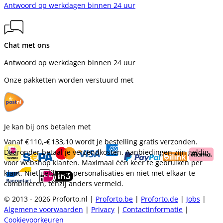
Antwoord op werkdagen binnen 24 uur
Chat met ons
Antwoord op werkdagen binnen 24 uur
Onze pakketten worden verstuurd met
Je kan bij ons betalen met
Vanaf
€ 110,-
€ 133,10
wordt je bestelling gratis verzonden.
Daaronder betaal je verzendkosten. Aanbiedingen zijn geldig
voor webshop klanten. Maximaal één keer te gebruiken per
klant. Niet geldig op personalisaties en niet met elkaar te
combineren, tenzij anders vermeld.
© 2013 - 2026 Proforto.nl |
Proforto.be
|
Proforto.de
|
Jobs
|
Algemene voorwaarden
|
Privacy
|
Contactinformatie
|
Cookievoorkeuren