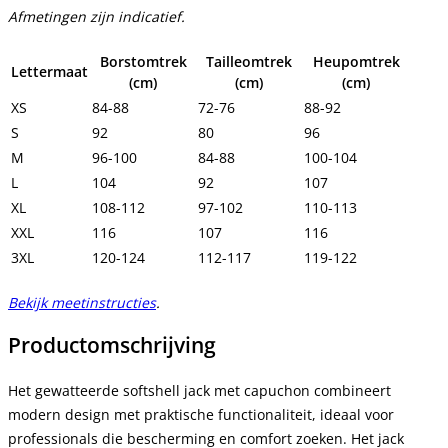
Afmetingen zijn indicatief.
Borstomtrek
Tailleomtrek
Heupomtrek
Lettermaat
(cm)
(cm)
(cm)
XS
84-88
72-76
88-92
S
92
80
96
M
96-100
84-88
100-104
L
104
92
107
XL
108-112
97-102
110-113
XXL
116
107
116
3XL
120-124
112-117
119-122
Bekijk meetinstructies
.
Productomschrijving
Het gewatteerde softshell jack met capuchon combineert
modern design met praktische functionaliteit, ideaal voor
professionals die bescherming en comfort zoeken. Het jack