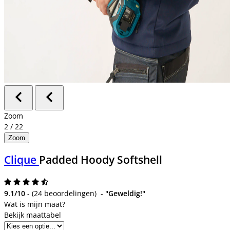
Zoom
2
/
22
Zoom
Clique
Padded Hoody Softshell
9.1/10
-
(
24 beoordelingen
)
-
"Geweldig!"
Bekijk maattabel