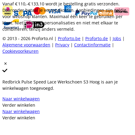
Vanaf
€ 110,-
€ 133,10
wordt je bestelling gratis verzonden.
Daaronder betaal je verzendkosten. Aanbiedingen zijn geldig
voor webshop klanten. Maximaal één keer te gebruiken per
klant. Niet geldig op personalisaties en niet met elkaar te
combineren, tenzij anders vermeld.
© 2013 - 2026 Proforto.nl |
Proforto.be
|
Proforto.de
|
Jobs
|
Algemene voorwaarden
|
Privacy
|
Contactinformatie
|
Cookievoorkeuren
Redbrick Pulse Speed Lace Werkschoen S3 Hoog is aan je
winkelwagen toegevoegd.
Naar winkelwagen
Verder winkelen
Naar winkelwagen
Verder winkelen