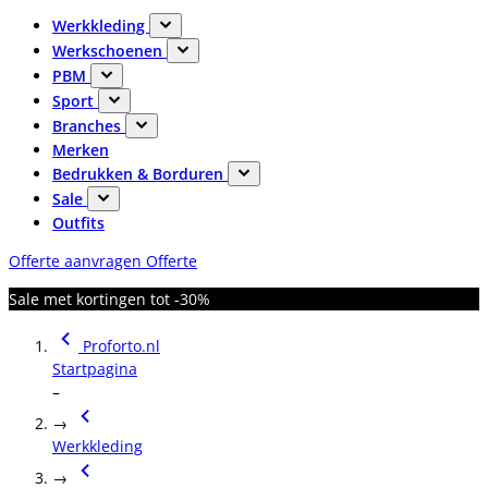
Werkkleding
Werkschoenen
PBM
Sport
Branches
Merken
Bedrukken & Borduren
Sale
Outfits
Offerte aanvragen
Offerte
Sale met kortingen tot -30%
Proforto.nl
Startpagina
–
→
Werkkleding
→