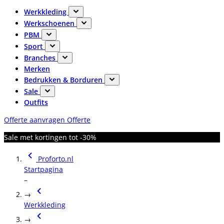
Werkkleding
Werkschoenen
PBM
Sport
Branches
Merken
Bedrukken & Borduren
Sale
Outfits
Offerte aanvragen
Offerte
Sale met kortingen tot -30%
Proforto.nl
Startpagina
–
→
Werkkleding
→