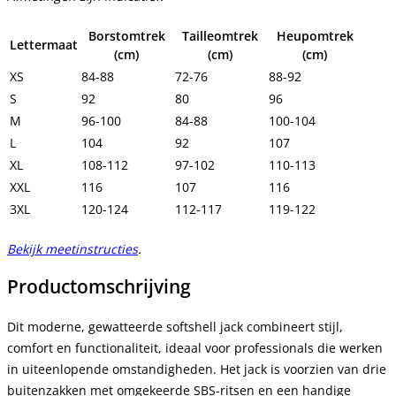
Borstomtrek
Tailleomtrek
Heupomtrek
Lettermaat
(cm)
(cm)
(cm)
XS
84-88
72-76
88-92
S
92
80
96
M
96-100
84-88
100-104
L
104
92
107
XL
108-112
97-102
110-113
XXL
116
107
116
3XL
120-124
112-117
119-122
Bekijk meetinstructies
.
Productomschrijving
Dit moderne, gewatteerde softshell jack combineert stijl,
comfort en functionaliteit, ideaal voor professionals die werken
in uiteenlopende omstandigheden. Het jack is voorzien van drie
buitenzakken met omgekeerde SBS-ritsen en een handige