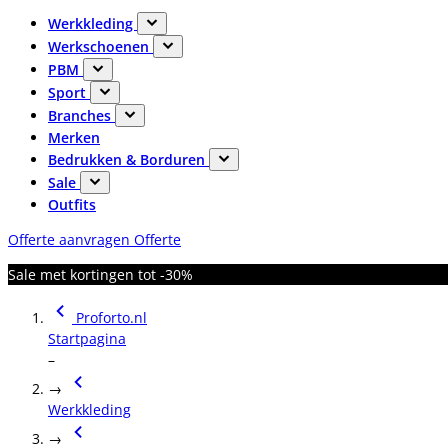
Werkkleding
Werkschoenen
PBM
Sport
Branches
Merken
Bedrukken & Borduren
Sale
Outfits
Offerte aanvragen
Offerte
Sale met kortingen tot -30%
Proforto.nl
Startpagina
–
→
Werkkleding
→