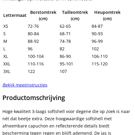
Borstomtrek
Tailleomtrek
Heupomtrek
Lettermaat
(cm)
(cm)
(cm)
XS
72-76
62-65
84-87
S
80-84
68-71
90-93
M
88-92
74-78
96-99
L
96
82
102
XL
100-104
86-90
106-110
XXL
110-116
95-101
115-120
3XL
122
107
Bekijk meetinstructies
.
Productomschrijving
Hoge kwaliteit 3-laags softshell voor degene die op zoek is naar
nét dat beetje extra. Deze hoogwaardige softshell met
afneembare capuchon en reflecterende details biedt
bescherming tegen regen en blijft ademend. De jas is