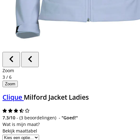
Zoom
3
/
6
Zoom
Clique
Milford Jacket Ladies
7.3/10
-
(
3 beoordelingen
)
-
"Goed!"
Bekijk maattabel