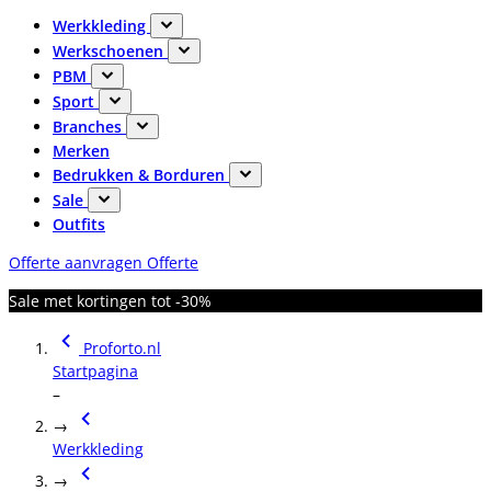
Werkkleding
Werkschoenen
PBM
Sport
Branches
Merken
Bedrukken & Borduren
Sale
Outfits
Offerte aanvragen
Offerte
Sale met kortingen tot -30%
Proforto.nl
Startpagina
–
→
Werkkleding
→