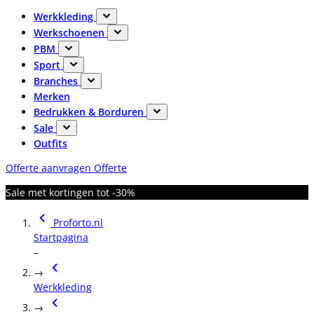
Werkkleding
Werkschoenen
PBM
Sport
Branches
Merken
Bedrukken & Borduren
Sale
Outfits
Offerte aanvragen
Offerte
Sale met kortingen tot -30%
Proforto.nl
Startpagina
–
→
Werkkleding
→