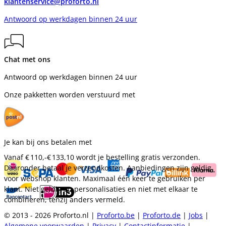
klantenservice@proforto.nl
Antwoord op werkdagen binnen 24 uur
Chat met ons
Antwoord op werkdagen binnen 24 uur
Onze pakketten worden verstuurd met
Je kan bij ons betalen met
Vanaf
€ 110,-
€ 133,10
wordt je bestelling gratis verzonden.
Daaronder betaal je verzendkosten. Aanbiedingen zijn geldig
voor webshop klanten. Maximaal één keer te gebruiken per
klant. Niet geldig op personalisaties en niet met elkaar te
combineren, tenzij anders vermeld.
© 2013 - 2026 Proforto.nl |
Proforto.be
|
Proforto.de
|
Jobs
|
Algemene voorwaarden
|
Privacy
|
Contactinformatie
|