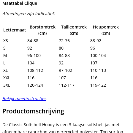
Maattabel Clique
Afmetingen zijn indicatief.
Borstomtrek
Tailleomtrek
Heupomtrek
Lettermaat
(cm)
(cm)
(cm)
XS
84-88
72-76
88-92
S
92
80
96
M
96-100
84-88
100-104
L
104
92
107
XL
108-112
97-102
110-113
XXL
116
107
116
3XL
120-124
112-117
119-122
Bekijk meetinstructies
.
Productomschrijving
De Classic Softshell Hoody is een 3-laagse softshell jas met
afneembare capuchon van gerecycled polyester. Ton sur ton