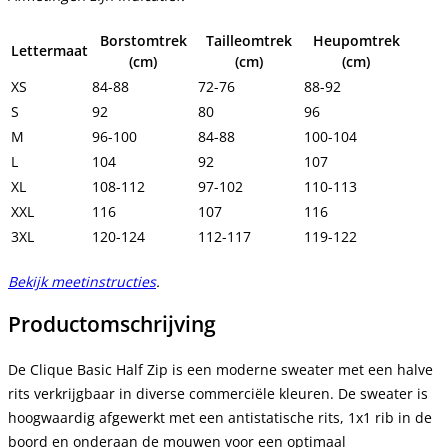
Borstomtrek
Tailleomtrek
Heupomtrek
Lettermaat
(cm)
(cm)
(cm)
XS
84-88
72-76
88-92
S
92
80
96
M
96-100
84-88
100-104
L
104
92
107
XL
108-112
97-102
110-113
XXL
116
107
116
3XL
120-124
112-117
119-122
Bekijk meetinstructies
.
Productomschrijving
De Clique Basic Half Zip is een m
oderne sweater met een halve
rits verkrijgbaar in diverse commerciële kleuren. De sweater is
hoogwaardig afgewerkt met een antistatische rits, 1x1 rib in de
boord en onderaan de mouwen voor een optimaal