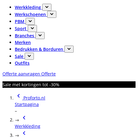
Werkkleding
Werkschoenen
PBM
Sport
Branches
Merken
Bedrukken & Borduren
Sale
Outfits
Offerte aanvragen
Offerte
Sale met kortingen tot -30%
Proforto.nl
Startpagina
–
→
Werkkleding
→