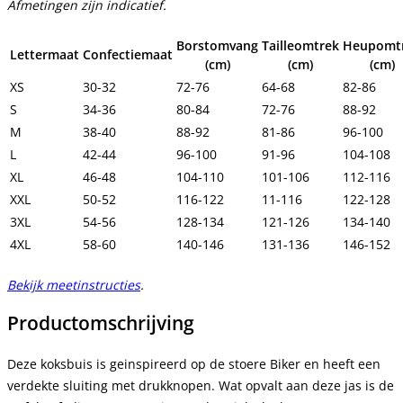
Afmetingen zijn indicatief.
Borstomvang
Tailleomtrek
Heupomt
Lettermaat
Confectiemaat
(cm)
(cm)
(cm)
XS
30-32
72-76
64-68
82-86
S
34-36
80-84
72-76
88-92
M
38-40
88-92
81-86
96-100
L
42-44
96-100
91-96
104-108
XL
46-48
104-110
101-106
112-116
XXL
50-52
116-122
11-116
122-128
3XL
54-56
128-134
121-126
134-140
4XL
58-60
140-146
131-136
146-152
Bekijk meetinstructies
.
Productomschrijving
Deze koksbuis is geinspireerd op de stoere Biker en heeft een
verdekte sluiting met drukknopen. Wat opvalt aan deze jas is de