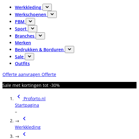
Werkkleding
Werkschoenen
PBM
Sport
Branches
Merken
Bedrukken & Borduren
Sale
Outfits
Offerte aanvragen
Offerte
Sale met kortingen tot -30%
Proforto.nl
Startpagina
–
→
Werkkleding
→