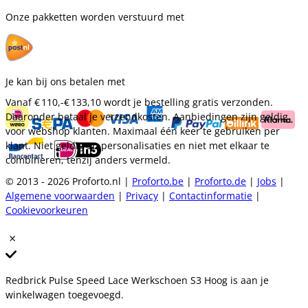
Onze pakketten worden verstuurd met
Je kan bij ons betalen met
Vanaf
€ 110,-
€ 133,10
wordt je bestelling gratis verzonden.
Daaronder betaal je verzendkosten. Aanbiedingen zijn geldig
voor webshop klanten. Maximaal één keer te gebruiken per
klant. Niet geldig op personalisaties en niet met elkaar te
combineren, tenzij anders vermeld.
© 2013 - 2026 Proforto.nl |
Proforto.be
|
Proforto.de
|
Jobs
|
Algemene voorwaarden
|
Privacy
|
Contactinformatie
|
Cookievoorkeuren
Redbrick Pulse Speed Lace Werkschoen S3 Hoog is aan je
winkelwagen toegevoegd.