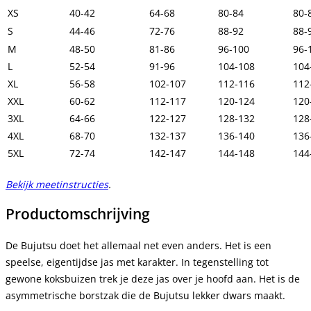
XS
40-42
64-68
80-84
80-
S
44-46
72-76
88-92
88-
M
48-50
81-86
96-100
96-
L
52-54
91-96
104-108
104
XL
56-58
102-107
112-116
112
XXL
60-62
112-117
120-124
120
3XL
64-66
122-127
128-132
128
4XL
68-70
132-137
136-140
136
5XL
72-74
142-147
144-148
144
Bekijk meetinstructies
.
Productomschrijving
De Bujutsu doet het allemaal net even anders. Het is een
speelse, eigentijdse jas met karakter. In tegenstelling tot
gewone koksbuizen trek je deze jas over je hoofd aan. Het is de
asymmetrische borstzak die de Bujutsu lekker dwars maakt.