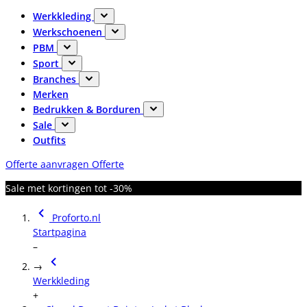
Werkkleding
Werkschoenen
PBM
Sport
Branches
Merken
Bedrukken & Borduren
Sale
Outfits
Offerte aanvragen
Offerte
Sale met kortingen tot -30%
Proforto.nl
Startpagina
–
→
Werkkleding
+