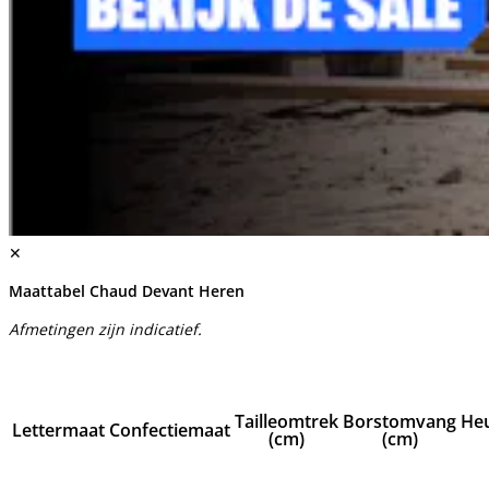
✕
Maattabel Chaud Devant Heren
Afmetingen zijn indicatief.
Tailleomtrek
Borstomvang
He
Lettermaat
Confectiemaat
(cm)
(cm)