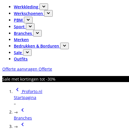
Werkkleding
Werkschoenen
PBM
Sport
Branches
Merken
Bedrukken & Borduren
Sale
Outfits
Offerte aanvragen
Offerte
Sale met kortingen tot -30%
Proforto.nl
Startpagina
–
→
Branches
→