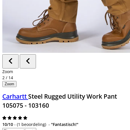
Zoom
2
/
14
Zoom
Carhartt
Steel Rugged Utility Work Pant
105075 - 103160
10/10
-
(
1 beoordeling
)
-
"Fantastisch!"