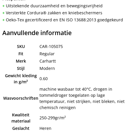
+
 Uitstekende duurzaamheid en bewegingsvrijheid
+
 Versterkte Cordura® zakken en kniebeschermers
+
 Oeko-Tex gecertificeerd en EN ISO 13688:2013 goedgekeurd
Aanvullende informatie
SKU
CAR-105075
Fit
Regular
Merk
Carhartt
Stijl
Modern
Gewicht kleding
0.60
in g/m²
machine wasbaar tot 40°C, drogen in
tommeldroger toegelaten op lage
Wasvoorschriften
temperatuur, niet strijken, niet bleken, niet
chemisch reinigen
Kwaliteit
250-299gr/m²
materiaal
Geslacht
Heren