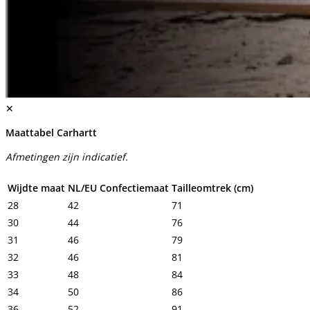
✕
Maattabel Carhartt
Afmetingen zijn indicatief.
Wijdte maat
NL/EU Confectiemaat
Tailleomtrek (cm)
28
42
71
30
44
76
31
46
79
32
46
81
33
48
84
34
50
86
36
52
91