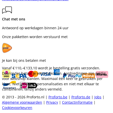
Chat met ons
Antwoord op werkdagen binnen 24 uur
Onze pakketten worden verstuurd met
Je kan bij ons betalen met
Vanaf
€ 110,-
€ 133,10
wordt je bestelling gratis verzonden.
Daaronder betaal je verzendkosten. Aanbiedingen zijn geldig
voor webshop klanten. Maximaal één keer te gebruiken per
klant. Niet geldig op personalisaties en niet met elkaar te
combineren, tenzij anders vermeld.
© 2013 - 2026 Proforto.nl |
Proforto.be
|
Proforto.de
|
Jobs
|
Algemene voorwaarden
|
Privacy
|
Contactinformatie
|
Cookievoorkeuren