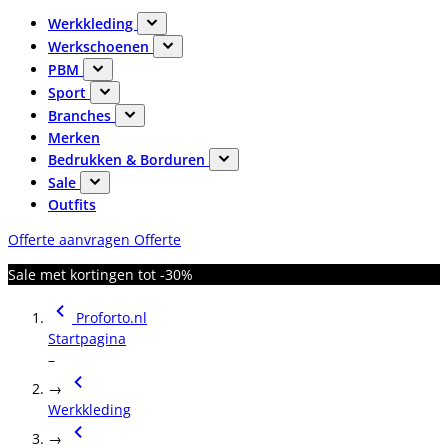
Werkkleding
Werkschoenen
PBM
Sport
Branches
Merken
Bedrukken & Borduren
Sale
Outfits
Offerte aanvragen
Offerte
Sale met kortingen tot -30%
Proforto.nl
Startpagina
–
→
Werkkleding
→