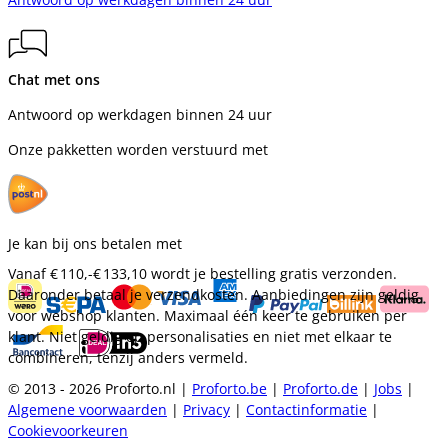
Chat met ons
Antwoord op werkdagen binnen 24 uur
Onze pakketten worden verstuurd met
Je kan bij ons betalen met
Vanaf
€ 110,-
€ 133,10
wordt je bestelling gratis verzonden.
Daaronder betaal je verzendkosten. Aanbiedingen zijn geldig
voor webshop klanten. Maximaal één keer te gebruiken per
klant. Niet geldig op personalisaties en niet met elkaar te
combineren, tenzij anders vermeld.
© 2013 - 2026 Proforto.nl |
Proforto.be
|
Proforto.de
|
Jobs
|
Algemene voorwaarden
|
Privacy
|
Contactinformatie
|
Cookievoorkeuren