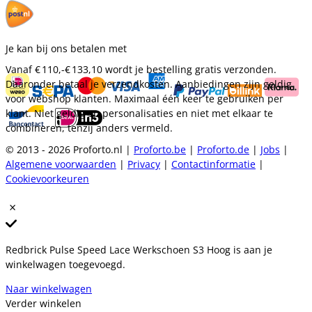
Je kan bij ons betalen met
Vanaf
€ 110,-
€ 133,10
wordt je bestelling gratis verzonden.
Daaronder betaal je verzendkosten. Aanbiedingen zijn geldig
voor webshop klanten. Maximaal één keer te gebruiken per
klant. Niet geldig op personalisaties en niet met elkaar te
combineren, tenzij anders vermeld.
© 2013 - 2026 Proforto.nl |
Proforto.be
|
Proforto.de
|
Jobs
|
Algemene voorwaarden
|
Privacy
|
Contactinformatie
|
Cookievoorkeuren
Redbrick Pulse Speed Lace Werkschoen S3 Hoog is aan je
winkelwagen toegevoegd.
Naar winkelwagen
Verder winkelen