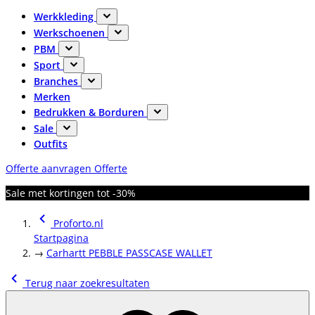
Werkkleding
Werkschoenen
PBM
Sport
Branches
Merken
Bedrukken & Borduren
Sale
Outfits
Offerte aanvragen
Offerte
Sale met kortingen tot -30%
Proforto.nl
Startpagina
→
Carhartt PEBBLE PASSCASE WALLET
Terug naar zoekresultaten