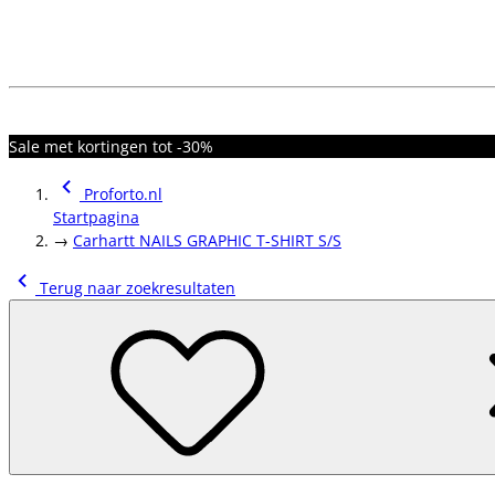
Sale met kortingen tot -30%
Proforto.nl
Startpagina
→
Carhartt NAILS GRAPHIC T-SHIRT S/S
Terug naar zoekresultaten