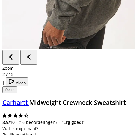
Zoom
2
/
15
|
Video
Zoom
Carhartt
Midweight Crewneck Sweatshirt
8.9/10
-
(
16 beoordelingen
)
-
"Erg goed!"
Bekijk maattabel