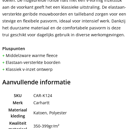
voelen. De ribgebreide ronde hals met een v-vormig inzetstuk
aan de voorkant geeft het een klassieke uitstraling. De elastaan-
versterkte geribde mouwboorden en tailleband zorgen voor een
stevige en flexibele pasvorm, ideaal voor intensief werk. Dankzij
het duurzame materiaal en de comfortabele pasvorm is deze
trui geschikt voor dagelijks gebruik in diverse werkomgevingen.
Pluspunten
+
Middelzware warme fleece
+
Elastaan-versterkte boorden
+
Klassiek v-inzet ontwerp
Aanvullende informatie
SKU
CAR-K124
Merk
Carhartt
Materiaal
Katoen, Polyester
kleding
Kwaliteit
350-399gr/m²