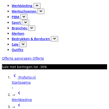
Werkkleding
Werkschoenen
PBM
Sport
Branches
Merken
Bedrukken & Borduren
Sale
Outfits
Offerte aanvragen
Offerte
Sale met kortingen tot -30%
Proforto.nl
Startpagina
–
→
Werkkleding
→