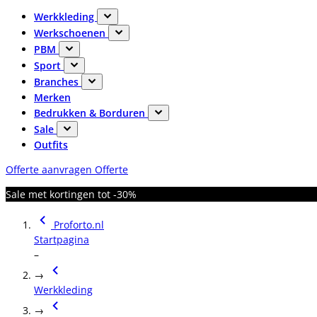
Werkkleding
Werkschoenen
PBM
Sport
Branches
Merken
Bedrukken & Borduren
Sale
Outfits
Offerte aanvragen
Offerte
Sale met kortingen tot -30%
Proforto.nl
Startpagina
–
→
Werkkleding
→