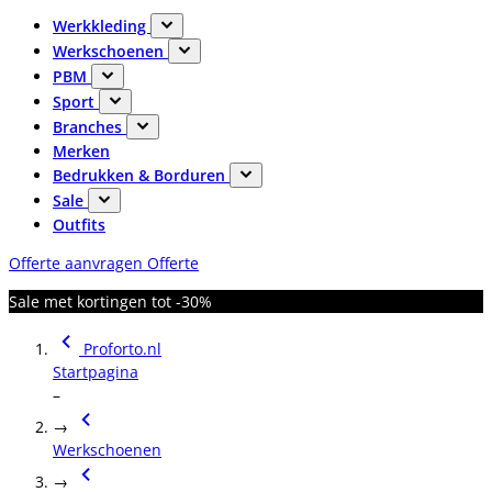
Werkkleding
Werkschoenen
PBM
Sport
Branches
Merken
Bedrukken & Borduren
Sale
Outfits
Offerte aanvragen
Offerte
Sale met kortingen tot -30%
Proforto.nl
Startpagina
–
→
Werkschoenen
→