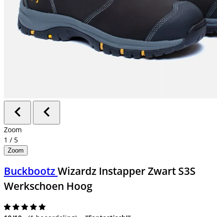
Zoom
1
/
5
Zoom
Buckbootz
Wizardz Instapper Zwart S3S
Werkschoen Hoog