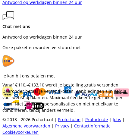
Antwoord op werkdagen binnen 24 uur
Chat met ons
Antwoord op werkdagen binnen 24 uur
Onze pakketten worden verstuurd met
Je kan bij ons betalen met
Vanaf
€ 110,-
€ 133,10
wordt je bestelling gratis verzonden.
Daaronder betaal je verzendkosten. Aanbiedingen zijn geldig
voor webshop klanten. Maximaal één keer te gebruiken per
klant. Niet geldig op personalisaties en niet met elkaar te
combineren, tenzij anders vermeld.
© 2013 - 2026 Proforto.nl |
Proforto.be
|
Proforto.de
|
Jobs
|
Algemene voorwaarden
|
Privacy
|
Contactinformatie
|
Cookievoorkeuren