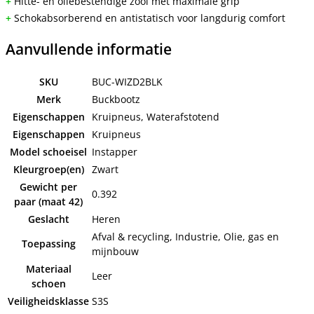
+
Hitte- en oliebestendige zool met maximale grip
+
Schokabsorberend en antistatisch voor langdurig comfort
Aanvullende informatie
SKU
BUC-WIZD2BLK
Merk
Buckbootz
Eigenschappen
Kruipneus, Waterafstotend
Eigenschappen
Kruipneus
Model schoeisel
Instapper
Kleurgroep(en)
Zwart
Gewicht per
0.392
paar (maat 42)
Geslacht
Heren
Afval & recycling, Industrie, Olie, gas en
Toepassing
mijnbouw
Materiaal
Leer
schoen
Veiligheidsklasse
S3S