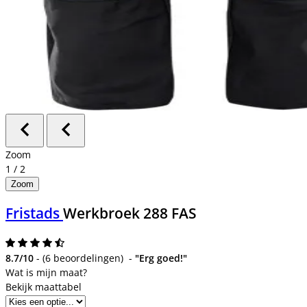
Zoom
1
/
2
Zoom
Fristads
Werkbroek 288 FAS
8.7/10
-
(
6 beoordelingen
)
-
"Erg goed!"
Bekijk maattabel