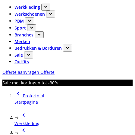
Werkkleding
Werkschoenen
PBM
Sport
Branches
Merken
Bedrukken & Borduren
Sale
Outfits
Offerte aanvragen
Offerte
Sale met kortingen tot -30%
Proforto.nl
Startpagina
–
→
Werkkleding
→