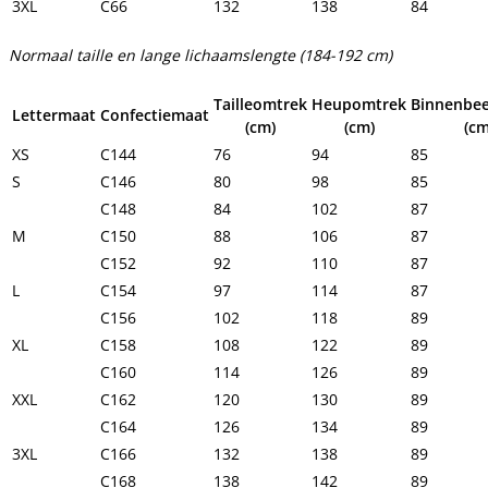
3XL
C66
132
138
84
Normaal taille en lange lichaamslengte (184-192 cm)
Tailleomtrek
Heupomtrek
Binnenbee
Lettermaat
Confectiemaat
(cm)
(cm)
(cm
XS
C144
76
94
85
S
C146
80
98
85
C148
84
102
87
M
C150
88
106
87
C152
92
110
87
L
C154
97
114
87
C156
102
118
89
XL
C158
108
122
89
C160
114
126
89
XXL
C162
120
130
89
C164
126
134
89
3XL
C166
132
138
89
C168
138
142
89