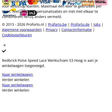
Daaronder betaal je verzendkosten. Aanbiedingen zijn geldig
voor webshop klanten. Maximaal één keer te gebruiken per
klant. Niet geldig op personalisaties en niet met elkaar te
combineren, tenzij anders vermeld.
© 2013 - 2026 Proforto.nl |
Proforto.be
|
Proforto.de
|
Jobs
|
Algemene voorwaarden
|
Privacy
|
Contactinformatie
|
Cookievoorkeuren
Redbrick Pulse Speed Lace Werkschoen S3 Hoog is aan je
winkelwagen toegevoegd.
Naar winkelwagen
Verder winkelen
Naar winkelwagen
Verder winkelen