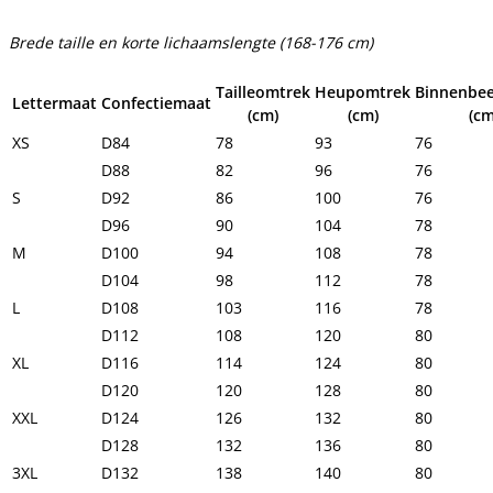
Brede taille en korte lichaamslengte (168-176 cm)
Tailleomtrek
Heupomtrek
Binnenbee
Lettermaat
Confectiemaat
(cm)
(cm)
(cm
XS
D84
78
93
76
D88
82
96
76
S
D92
86
100
76
D96
90
104
78
M
D100
94
108
78
D104
98
112
78
L
D108
103
116
78
D112
108
120
80
XL
D116
114
124
80
D120
120
128
80
XXL
D124
126
132
80
D128
132
136
80
3XL
D132
138
140
80