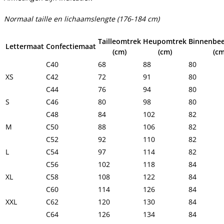
Normaal taille en lichaamslengte (176-184 cm)
Tailleomtrek
Heupomtrek
Binnenbee
Lettermaat
Confectiemaat
(cm)
(cm)
(cm
C40
68
88
80
XS
C42
72
91
80
C44
76
94
80
S
C46
80
98
80
C48
84
102
82
M
C50
88
106
82
C52
92
110
82
L
C54
97
114
82
C56
102
118
84
XL
C58
108
122
84
C60
114
126
84
XXL
C62
120
130
84
C64
126
134
84