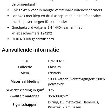
de binnenkant
Kniezakken voor in hoogte verstelbare kniebeschermers
Beenzak met klep en drukknoop, mobiele telefoonzakje
met klep, verborgen ID-pashouder
Goedgekeurd volgens EN 14404 samen met
kniebeschermers 124292
OEKO-TEX® gecertificeerd
Aanvullende informatie
SKU
FRI-100293
Collectie
Classics
Merk
Fristads
100% katoen. Verstevigingen: 100%
Materiaal kleding
polyamide
Gewicht kleding in g/m²
375
Kwaliteit materiaal
350-399gr/m²
D-ring, Duimstokzak, Hamerlus,
Eigenschappen
Kniezak, Riemlussen