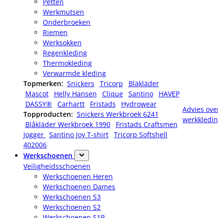
Petten
Werkmutsen
Onderbroeken
Riemen
Werksokken
Regenkleding
Thermokleding
Verwarmde kleding
Topmerken:
Snickers
Tricorp
Bläkläder
Mascot
Helly Hansen
Clique
Santino
HAVEP
DASSY®
Carhartt
Fristads
Hydrowear
Advies ove
Topproducten:
Snickers Werkbroek 6241
werkkledi
Blåkläder Werkbroek 1990
Fristads Craftsmen
Jogger
Santino Joy T-shirt
Tricorp Softshell
402006
Werkschoenen
Veiligheidsschoenen
Werkschoenen Heren
Werkschoenen Dames
Werkschoenen S3
Werkschoenen S2
Werkschoenen S1P