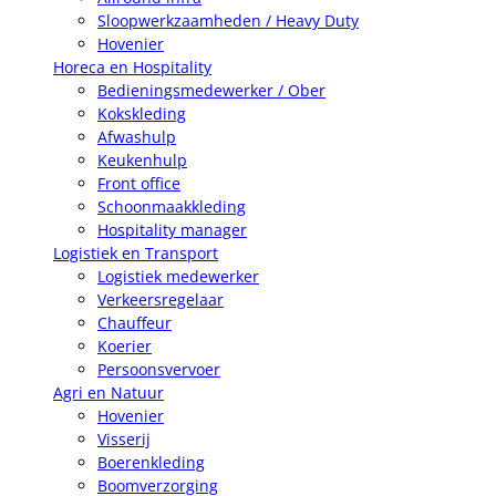
Sloopwerkzaamheden / Heavy Duty
Hovenier
Horeca en Hospitality
Bedieningsmedewerker / Ober
Kokskleding
Afwashulp
Keukenhulp
Front office
Schoonmaakkleding
Hospitality manager
Logistiek en Transport
Logistiek medewerker
Verkeersregelaar
Chauffeur
Koerier
Persoonsvervoer
Agri en Natuur
Hovenier
Visserij
Boerenkleding
Boomverzorging