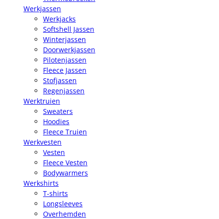
Werkjassen
Werkjacks
Softshell Jassen
Winterjassen
Doorwerkjassen
Pilotenjassen
Fleece Jassen
Stofjassen
Regenjassen
Werktruien
Sweaters
Hoodies
Fleece Truien
Werkvesten
Vesten
Fleece Vesten
Bodywarmers
Werkshirts
T-shirts
Longsleeves
Overhemden