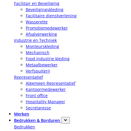
Facilitair en Beveiliging
Beveiligingskleding
Facilitaire dienstverlening
Wasserette
Promotiemedewerker
Afvalverwerking
Industrie en Techniek
Monteurskleding
Mechanisch
Food industrie kleding
Metaalbewerker
Verfspuiterij
Representatief
Algemeen Representatief
Kantoormedewerker
Front office
Hospitality Manager
Secretaresse
Merken
Bedrukken & Borduren
Bedrukken