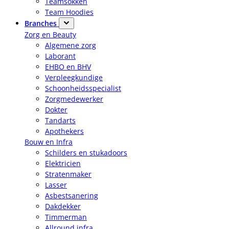
Teamsokken
Team Hoodies
Branches
Zorg en Beauty
Algemene zorg
Laborant
EHBO en BHV
Verpleegkundige
Schoonheidsspecialist
Zorgmedewerker
Dokter
Tandarts
Apothekers
Bouw en Infra
Schilders en stukadoors
Elektricien
Stratenmaker
Lasser
Asbestsanering
Dakdekker
Timmerman
Allround infra