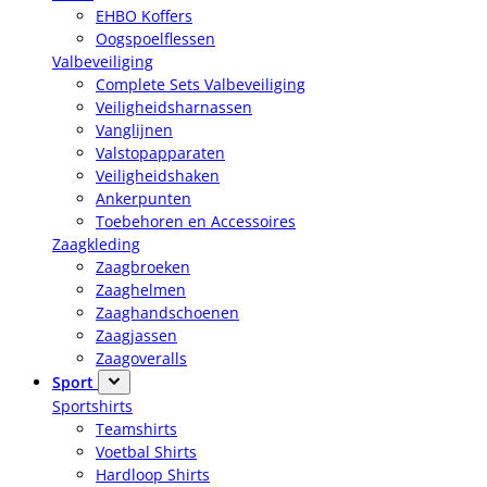
EHBO Koffers
Oogspoelflessen
Valbeveiliging
Complete Sets Valbeveiliging
Veiligheidsharnassen
Vanglijnen
Valstopapparaten
Veiligheidshaken
Ankerpunten
Toebehoren en Accessoires
Zaagkleding
Zaagbroeken
Zaaghelmen
Zaaghandschoenen
Zaagjassen
Zaagoveralls
Sport
Sportshirts
Teamshirts
Voetbal Shirts
Hardloop Shirts