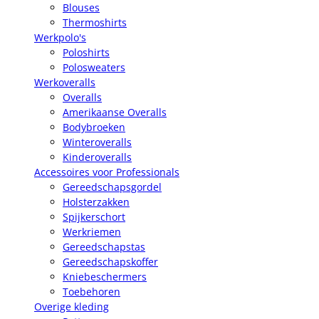
Blouses
Thermoshirts
Werkpolo's
Poloshirts
Polosweaters
Werkoveralls
Overalls
Amerikaanse Overalls
Bodybroeken
Winteroveralls
Kinderoveralls
Accessoires voor Professionals
Gereedschapsgordel
Holsterzakken
Spijkerschort
Werkriemen
Gereedschapstas
Gereedschapskoffer
Kniebeschermers
Toebehoren
Overige kleding