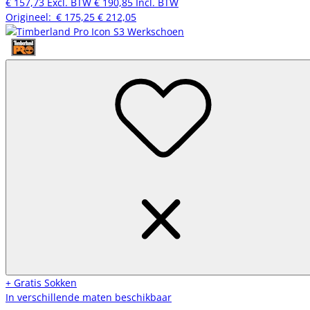
€ 157,73
Excl. BTW
€ 190,85
Incl. BTW
Origineel:
€ 175,25
€ 212,05
+ Gratis Sokken
In verschillende maten beschikbaar