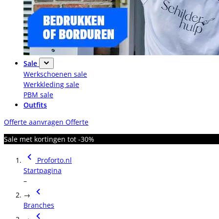
Sale
Werkschoenen sale
Werkkleding sale
PBM sale
Outfits
Offerte aanvragen
Offerte
Sale met kortingen tot -30%
Proforto.nl
Startpagina
–
→
Branches