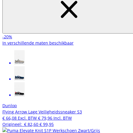
-20%
In verschillende maten beschikbaar
Dunlop
Flying Arrow Lage Veiligheidssneaker S3
€ 66,08
Excl. BTW
€ 79,96
Incl. BTW
Origineel:
€ 82,60
€ 99,95