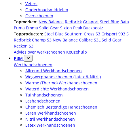
Veters
Onderhoudsmiddelen
Overschoenen
Topmerken:
New Balance
Redbrick
Grisport
Steel Blue
Bata
Puma
Emma
Solid Gear
Sixton Peak
Buckbootz
Topproducten:
Steel Blue Southern Cross S3
Grisport 903 
Redbrick Champ S3
New Balance Calibre S3L
Solid Gear
Reckon S3
Advies over werkschoenen
Keuzehulp
PBM
Werkhandschoenen
Allround Werkhandschoenen
Wegwerphandschoenen (Latex & Nitril)
Warme (Thermo) Werkhandschoenen
Waterdichte Werkhandschoenen
Tuinhandschoenen
Lashandschoenen
Chemisch Bestendige Handschoenen
Leren Werkhandschoenen
Nitril Werkhandschoenen
Latex Werkhandschoenen