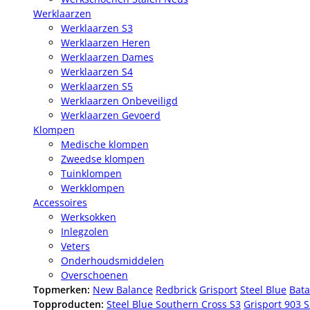
Werklaarzen
Werklaarzen S3
Werklaarzen Heren
Werklaarzen Dames
Werklaarzen S4
Werklaarzen S5
Werklaarzen Onbeveiligd
Werklaarzen Gevoerd
Klompen
Medische klompen
Zweedse klompen
Tuinklompen
Werkklompen
Accessoires
Werksokken
Inlegzolen
Veters
Onderhoudsmiddelen
Overschoenen
Topmerken:
New Balance
Redbrick
Grisport
Steel Blue
Bata
Topproducten:
Steel Blue Southern Cross S3
Grisport 903 