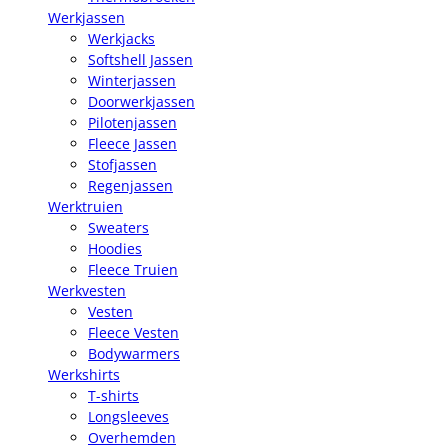
Werkjassen
Werkjacks
Softshell Jassen
Winterjassen
Doorwerkjassen
Pilotenjassen
Fleece Jassen
Stofjassen
Regenjassen
Werktruien
Sweaters
Hoodies
Fleece Truien
Werkvesten
Vesten
Fleece Vesten
Bodywarmers
Werkshirts
T-shirts
Longsleeves
Overhemden