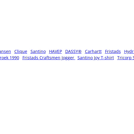
ansen
Clique
Santino
HAVEP
DASSY®
Carhartt
Fristads
Hydr
roek 1990
Fristads Craftsmen Jogger
Santino Joy T-shirt
Tricorp 