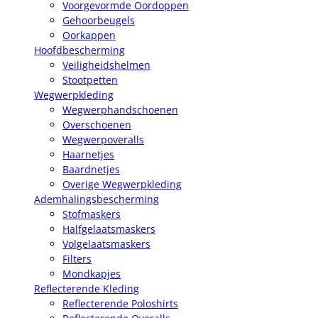
Voorgevormde Oordoppen
Gehoorbeugels
Oorkappen
Hoofdbescherming
Veiligheidshelmen
Stootpetten
Wegwerpkleding
Wegwerphandschoenen
Overschoenen
Wegwerpoveralls
Haarnetjes
Baardnetjes
Overige Wegwerpkleding
Ademhalingsbescherming
Stofmaskers
Halfgelaatsmaskers
Volgelaatsmaskers
Filters
Mondkapjes
Reflecterende Kleding
Reflecterende Poloshirts