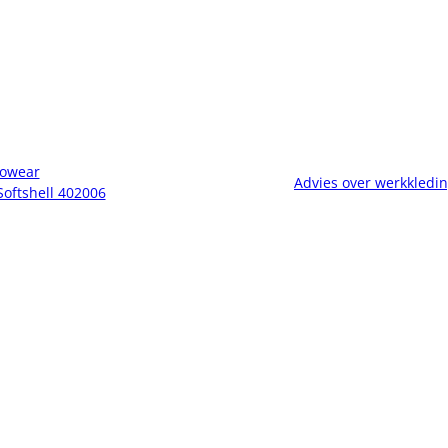
owear
Advies over werkkledi
Softshell 402006