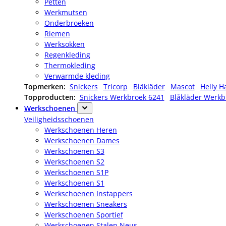
Petten
Werkmutsen
Onderbroeken
Riemen
Werksokken
Regenkleding
Thermokleding
Verwarmde kleding
Topmerken:
Snickers
Tricorp
Bläkläder
Mascot
Helly H
Topproducten:
Snickers Werkbroek 6241
Blåkläder Werkb
Werkschoenen
Veiligheidsschoenen
Werkschoenen Heren
Werkschoenen Dames
Werkschoenen S3
Werkschoenen S2
Werkschoenen S1P
Werkschoenen S1
Werkschoenen Instappers
Werkschoenen Sneakers
Werkschoenen Sportief
Werkschoenen Stalen Neus