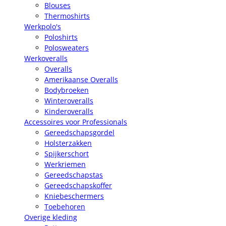
Blouses
Thermoshirts
Werkpolo's
Poloshirts
Polosweaters
Werkoveralls
Overalls
Amerikaanse Overalls
Bodybroeken
Winteroveralls
Kinderoveralls
Accessoires voor Professionals
Gereedschapsgordel
Holsterzakken
Spijkerschort
Werkriemen
Gereedschapstas
Gereedschapskoffer
Kniebeschermers
Toebehoren
Overige kleding