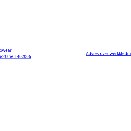
owear
Advies over werkkledi
Softshell 402006