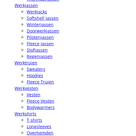
Werkjassen
Werkjacks
Softshell Jassen
Winterjassen
Doorwerkjassen
Pilotenjassen
Fleece Jassen
Stofjassen
Regenjassen
Werktruien
Sweaters
Hoodies
Fleece Truien
Werkvesten
Vesten
Fleece Vesten
Bodywarmers
Werkshirts
T-shirts
Longsleeves
Overhemden