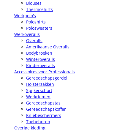
Blouses
Thermoshirts
Werkpolo's
Poloshirts
Polosweaters
Werkoveralls
Overalls
Amerikaanse Overalls
Bodybroeken
Winteroveralls
Kinderoveralls
Accessoires voor Professionals
Gereedschapsgordel
Holsterzakken
Spijkerschort
Werkriemen
Gereedschapstas
Gereedschapskoffer
Kniebeschermers
Toebehoren
Overige kleding