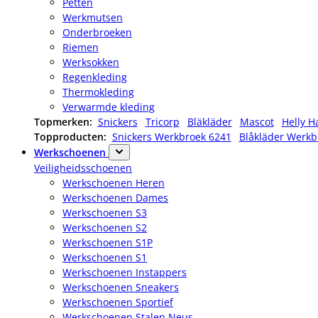
Petten
Werkmutsen
Onderbroeken
Riemen
Werksokken
Regenkleding
Thermokleding
Verwarmde kleding
Topmerken:
Snickers
Tricorp
Bläkläder
Mascot
Helly H
Topproducten:
Snickers Werkbroek 6241
Blåkläder Werkb
Werkschoenen
Veiligheidsschoenen
Werkschoenen Heren
Werkschoenen Dames
Werkschoenen S3
Werkschoenen S2
Werkschoenen S1P
Werkschoenen S1
Werkschoenen Instappers
Werkschoenen Sneakers
Werkschoenen Sportief
Werkschoenen Stalen Neus