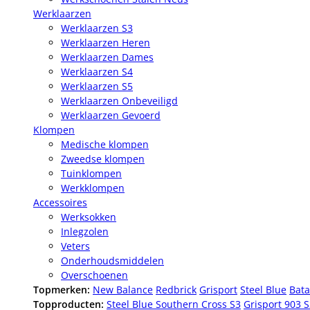
Werklaarzen
Werklaarzen S3
Werklaarzen Heren
Werklaarzen Dames
Werklaarzen S4
Werklaarzen S5
Werklaarzen Onbeveiligd
Werklaarzen Gevoerd
Klompen
Medische klompen
Zweedse klompen
Tuinklompen
Werkklompen
Accessoires
Werksokken
Inlegzolen
Veters
Onderhoudsmiddelen
Overschoenen
Topmerken:
New Balance
Redbrick
Grisport
Steel Blue
Bata
Topproducten:
Steel Blue Southern Cross S3
Grisport 903 