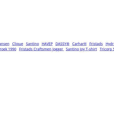
ansen
Clique
Santino
HAVEP
DASSY®
Carhartt
Fristads
Hydr
roek 1990
Fristads Craftsmen Jogger
Santino Joy T-shirt
Tricorp 