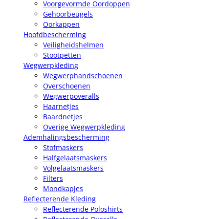
Voorgevormde Oordoppen
Gehoorbeugels
Oorkappen
Hoofdbescherming
Veiligheidshelmen
Stootpetten
Wegwerpkleding
Wegwerphandschoenen
Overschoenen
Wegwerpoveralls
Haarnetjes
Baardnetjes
Overige Wegwerpkleding
Ademhalingsbescherming
Stofmaskers
Halfgelaatsmaskers
Volgelaatsmaskers
Filters
Mondkapjes
Reflecterende Kleding
Reflecterende Poloshirts