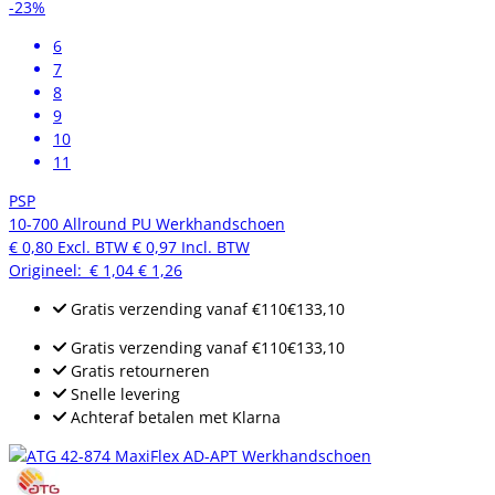
-23%
6
7
8
9
10
11
PSP
10-700 Allround PU Werkhandschoen
€ 0,80
Excl. BTW
€ 0,97
Incl. BTW
Origineel:
€ 1,04
€ 1,26
Gratis verzending
vanaf
€110
€133,10
Gratis verzending
vanaf
€110
€133,10
Gratis retourneren
Snelle levering
Achteraf betalen met Klarna