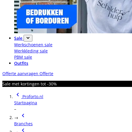
Sale
Werkschoenen sale
Werkkleding sale
PBM sale
Outfits
Offerte aanvragen
Offerte
Sale met kortingen tot -30%
Proforto.nl
Startpagina
–
→
Branches