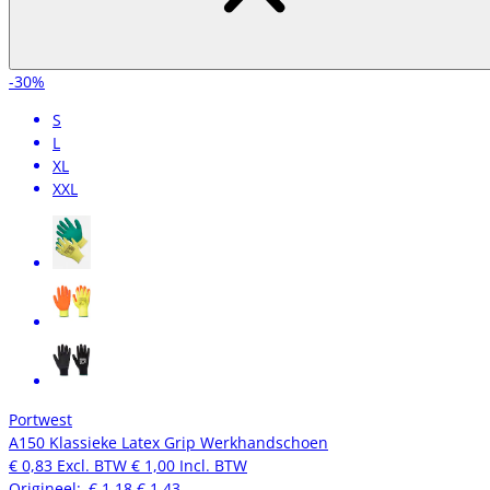
-30%
S
L
XL
XXL
Portwest
A150 Klassieke Latex Grip Werkhandschoen
€ 0,83
Excl. BTW
€ 1,00
Incl. BTW
Origineel:
€ 1,18
€ 1,43