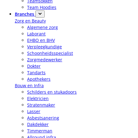
Teamsokken
Team Hoodies
Branches
Zorg en Beauty
Algemene zorg
Laborant
EHBO en BHV
Verpleegkundige
Schoonheidsspecialist
Zorgmedewerker
Dokter
Tandarts
Apothekers
Bouw en Infra
Schilders en stukadoors
Elektricien
Stratenmaker
Lasser
Asbestsanering
Dakdekker
Timmerman
Allround infra