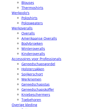
Blouses
Thermoshirts
Werkpolo's
Poloshirts
Polosweaters
Werkoveralls
Overalls
Amerikaanse Overalls
Bodybroeken
Winteroveralls
Kinderoveralls
Accessoires voor Professionals
Gereedschapsgordel
Holsterzakken
Spijkerschort
Werkriemen
Gereedschapstas
Gereedschapskoffer
Kniebeschermers
Toebehoren
Overige kleding