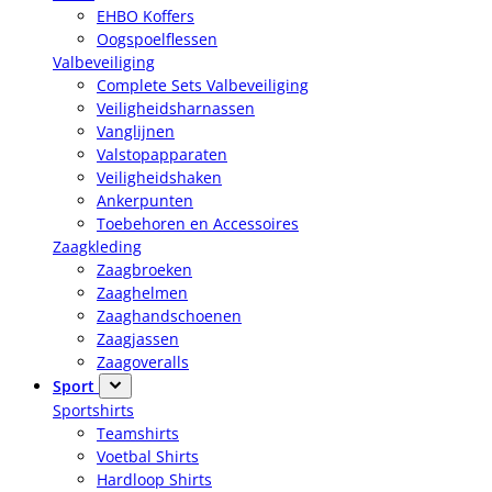
EHBO Koffers
Oogspoelflessen
Valbeveiliging
Complete Sets Valbeveiliging
Veiligheidsharnassen
Vanglijnen
Valstopapparaten
Veiligheidshaken
Ankerpunten
Toebehoren en Accessoires
Zaagkleding
Zaagbroeken
Zaaghelmen
Zaaghandschoenen
Zaagjassen
Zaagoveralls
Sport
Sportshirts
Teamshirts
Voetbal Shirts
Hardloop Shirts