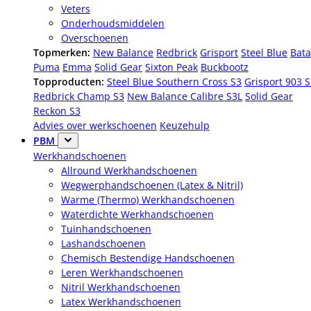
Veters
Onderhoudsmiddelen
Overschoenen
Topmerken:
New Balance
Redbrick
Grisport
Steel Blue
Bata
Puma
Emma
Solid Gear
Sixton Peak
Buckbootz
Topproducten:
Steel Blue Southern Cross S3
Grisport 903 
Redbrick Champ S3
New Balance Calibre S3L
Solid Gear
Reckon S3
Advies over werkschoenen
Keuzehulp
PBM
Werkhandschoenen
Allround Werkhandschoenen
Wegwerphandschoenen (Latex & Nitril)
Warme (Thermo) Werkhandschoenen
Waterdichte Werkhandschoenen
Tuinhandschoenen
Lashandschoenen
Chemisch Bestendige Handschoenen
Leren Werkhandschoenen
Nitril Werkhandschoenen
Latex Werkhandschoenen