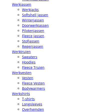
Werkjassen
Werkjacks
Softshell Jassen
Winterjassen
Doorwerkjassen
Pilotenjassen
Fleece Jassen
Stofjassen
Regenjassen
Werktruien
Sweaters
Hoodies
Fleece Truien
Werkvesten
Vesten
Fleece Vesten
Bodywarmers
Werkshirts
T-shirts
Longsleeves
Overhemden