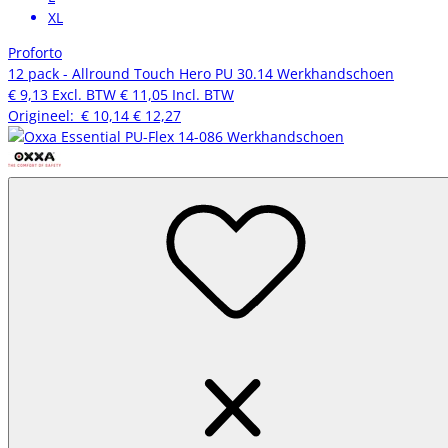
XL
Proforto
12 pack - Allround Touch Hero PU 30.14 Werkhandschoen
€ 9,13
Excl. BTW
€ 11,05
Incl. BTW
Origineel:
€ 10,14
€ 12,27