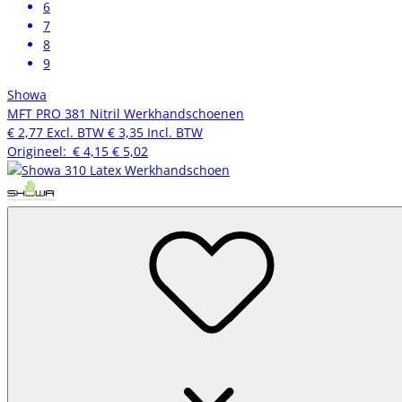
6
7
8
9
Showa
MFT PRO 381 Nitril Werkhandschoenen
€ 2,77
Excl. BTW
€ 3,35
Incl. BTW
Origineel:
€ 4,15
€ 5,02