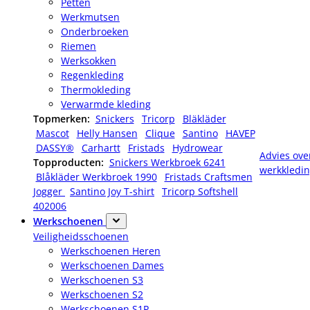
Petten
Werkmutsen
Onderbroeken
Riemen
Werksokken
Regenkleding
Thermokleding
Verwarmde kleding
Topmerken:
Snickers
Tricorp
Bläkläder
Mascot
Helly Hansen
Clique
Santino
HAVEP
DASSY®
Carhartt
Fristads
Hydrowear
Advies ove
Topproducten:
Snickers Werkbroek 6241
werkkledi
Blåkläder Werkbroek 1990
Fristads Craftsmen
Jogger
Santino Joy T-shirt
Tricorp Softshell
402006
Werkschoenen
Veiligheidsschoenen
Werkschoenen Heren
Werkschoenen Dames
Werkschoenen S3
Werkschoenen S2
Werkschoenen S1P