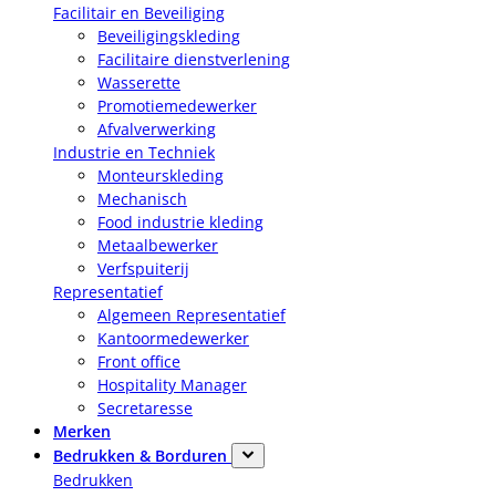
Facilitair en Beveiliging
Beveiligingskleding
Facilitaire dienstverlening
Wasserette
Promotiemedewerker
Afvalverwerking
Industrie en Techniek
Monteurskleding
Mechanisch
Food industrie kleding
Metaalbewerker
Verfspuiterij
Representatief
Algemeen Representatief
Kantoormedewerker
Front office
Hospitality Manager
Secretaresse
Merken
Bedrukken & Borduren
Bedrukken