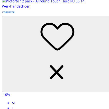
-10%
M
L