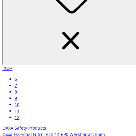
-24%
6
7
8
9
10
11
12
OXXA Safety Products
Oxxa Essential Nitri-Tech 14-690 Werkhandschoen