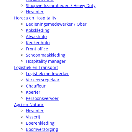
Sloopwerkzaamheden / Heavy Duty
Hovenier
Horeca en Hospitality
Bedieningsmedewerker / Ober
Kokskleding
Afwashulp
Keukenhulp
Front office
Schoonmaakkleding
Hospitality manager
Logistiek en Transport
Logistiek medewerker
Verkeersregelaar
Chauffeur
Koerier
Persoonsvervoer
Agri en Natuur
Hovenier
Visserij
Boerenkleding
Boomverzorging