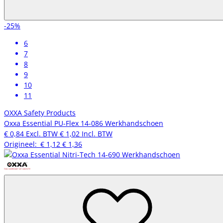
-25%
6
7
8
9
10
11
OXXA Safety Products
Oxxa Essential PU-Flex 14-086 Werkhandschoen
€ 0,84
Excl. BTW
€ 1,02
Incl. BTW
Origineel:
€ 1,12
€ 1,36