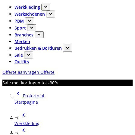
Werkkleding
Werkschoenen
PBM
Sport
Branches
Merken
Bedrukken & Borduren
Sale
Outfits
Offerte aanvragen
Offerte
Sale met kortingen tot -30%
Proforto.nl
Startpagina
–
→
Werkkleding
→