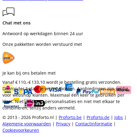
Chat met ons
Antwoord op werkdagen binnen 24 uur
Onze pakketten worden verstuurd met
Je kan bij ons betalen met
Vanaf
€ 110,-
€ 133,10
wordt je bestelling gratis verzonden.
Daaronder betaal je verzendkosten. Aanbiedingen zijn geldig
voor webshop klanten. Maximaal één keer te gebruiken per
klant. Niet geldig op personalisaties en niet met elkaar te
combineren, tenzij anders vermeld.
© 2013 - 2026 Proforto.nl |
Proforto.be
|
Proforto.de
|
Jobs
|
Algemene voorwaarden
|
Privacy
|
Contactinformatie
|
Cookievoorkeuren