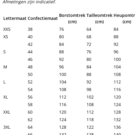
Afmetingen zijn indicatief.
Borstomtrek
Tailleomtrek
Heupomtr
Lettermaat
Confectiemaat
(cm)
(cm)
(cm)
XXS
38
76
64
84
XS
40
80
68
88
42
84
72
92
S
44
88
76
96
46
92
80
100
M
48
96
84
104
50
100
88
108
L
52
104
92
112
54
108
98
116
XL
56
112
102
120
58
116
108
124
XXL
60
120
112
128
62
124
118
132
3XL
64
128
122
136
66
132
128
140