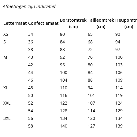
Afmetingen zijn indicatief.
Borstomtrek
Tailleomtrek
Heupomtr
Lettermaat
Confectiemaat
(cm)
(cm)
(cm)
XS
34
80
65
90
S
36
84
68
94
38
88
72
97
M
40
92
76
100
42
96
80
103
L
44
100
84
106
46
104
88
109
XL
48
110
94
114
50
116
101
119
XXL
52
122
107
124
54
128
114
129
3XL
56
134
120
134
58
140
127
139