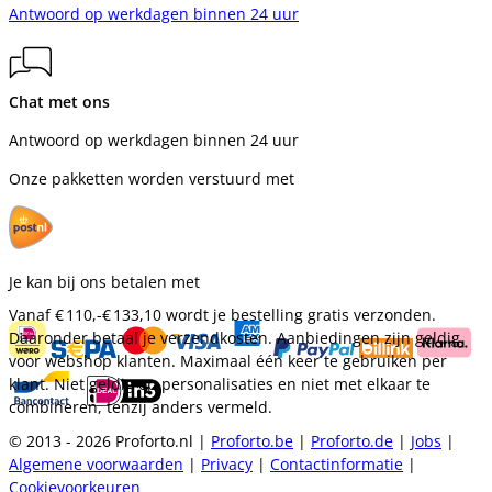
Antwoord op werkdagen binnen 24 uur
Chat met ons
Antwoord op werkdagen binnen 24 uur
Onze pakketten worden verstuurd met
Je kan bij ons betalen met
Vanaf
€ 110,-
€ 133,10
wordt je bestelling gratis verzonden.
Daaronder betaal je verzendkosten. Aanbiedingen zijn geldig
voor webshop klanten. Maximaal één keer te gebruiken per
klant. Niet geldig op personalisaties en niet met elkaar te
combineren, tenzij anders vermeld.
© 2013 - 2026 Proforto.nl |
Proforto.be
|
Proforto.de
|
Jobs
|
Algemene voorwaarden
|
Privacy
|
Contactinformatie
|
Cookievoorkeuren