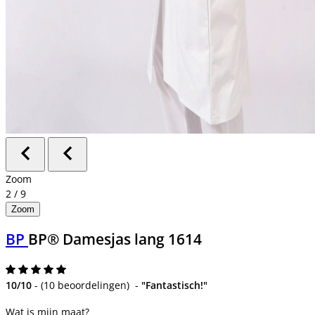
Zoom
2
/
9
Zoom
BP
BP® Damesjas lang 1614
10/10
-
(
10 beoordelingen
)
-
"Fantastisch!"