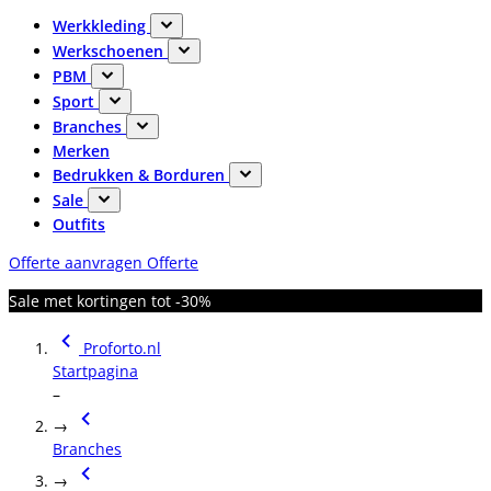
Werkkleding
Werkschoenen
PBM
Sport
Branches
Merken
Bedrukken & Borduren
Sale
Outfits
Offerte aanvragen
Offerte
Sale met kortingen tot -30%
Proforto.nl
Startpagina
–
→
Branches
→