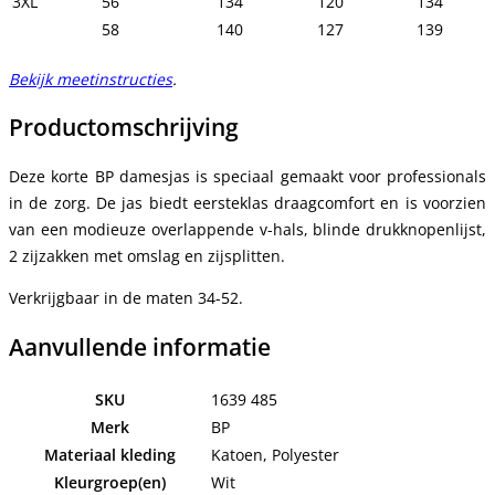
3XL
56
134
120
134
58
140
127
139
Bekijk meetinstructies
.
Productomschrijving
Deze korte BP damesjas is speciaal gemaakt voor professionals
in de zorg. De jas biedt eersteklas draagcomfort en is voorzien
van een modieuze overlappende v-hals, blinde drukknopenlijst,
2 zijzakken met omslag en zijsplitten.
Verkrijgbaar in de maten 34-52.
Aanvullende informatie
SKU
1639 485
Merk
BP
Materiaal kleding
Katoen, Polyester
Kleurgroep(en)
Wit