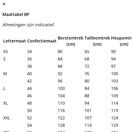
✕
Maattabel BP
Afmetingen zijn indicatief.
Borstomtrek
Tailleomtrek
Heupomtr
Lettermaat
Confectiemaat
(cm)
(cm)
(cm)
XS
34
80
65
90
S
36
84
68
94
38
88
72
97
M
40
92
76
100
42
96
80
103
L
44
100
84
106
46
104
88
109
XL
48
110
94
114
50
116
101
119
XXL
52
122
107
124
54
128
114
129