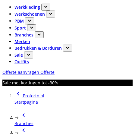
Werkkleding
Werkschoenen
PBM
Sport
Branches
Merken
Bedrukken & Borduren
Sale
Outfits
Offerte aanvragen
Offerte
Sale met kortingen tot -30%
Proforto.nl
Startpagina
–
→
Branches
→