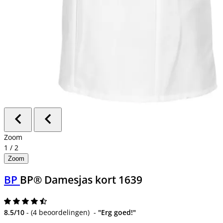
Zoom
1
/
2
Zoom
BP
BP® Damesjas kort 1639
8.5/10
-
(
4 beoordelingen
)
-
"Erg goed!"