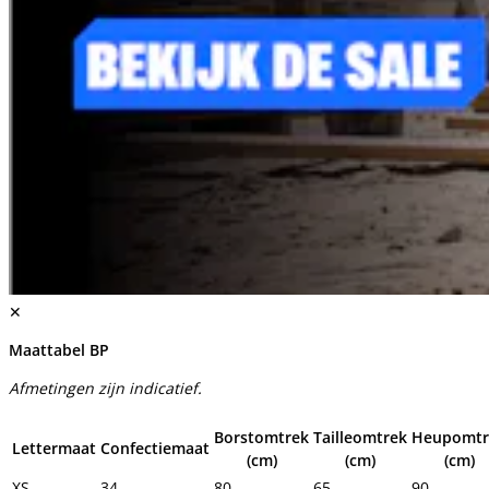
✕
Maattabel BP
Afmetingen zijn indicatief.
Borstomtrek
Tailleomtrek
Heupomtr
Lettermaat
Confectiemaat
(cm)
(cm)
(cm)
XS
34
80
65
90