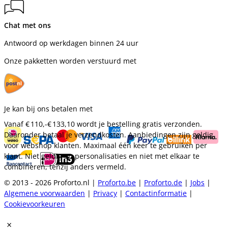
Chat met ons
Antwoord op werkdagen binnen 24 uur
Onze pakketten worden verstuurd met
Je kan bij ons betalen met
Vanaf
€ 110,-
€ 133,10
wordt je bestelling gratis verzonden.
Daaronder betaal je verzendkosten. Aanbiedingen zijn geldig
voor webshop klanten. Maximaal één keer te gebruiken per
klant. Niet geldig op personalisaties en niet met elkaar te
combineren, tenzij anders vermeld.
© 2013 - 2026 Proforto.nl |
Proforto.be
|
Proforto.de
|
Jobs
|
Algemene voorwaarden
|
Privacy
|
Contactinformatie
|
Cookievoorkeuren