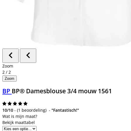
Zoom
2
/
2
Zoom
BP
BP® Damesblouse 3/4 mouw 1561
10/10
-
(
1 beoordeling
)
-
"Fantastisch!"
Bekijk maattabel