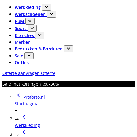
Werkkleding
Werkschoenen
PBM
Sport
Branches
Merken
Bedrukken & Borduren
Sale
Outfits
Offerte aanvragen
Offerte
Sale met kortingen tot -30%
Proforto.nl
Startpagina
–
→
Werkkleding
→