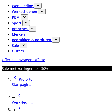
Werkkleding
Werkschoenen
PBM
Sport
Branches
Merken
Bedrukken & Borduren
Sale
Outfits
Offerte aanvragen
Offerte
Sale met kortingen tot -30%
Proforto.nl
Startpagina
–
→
Werkkleding
→