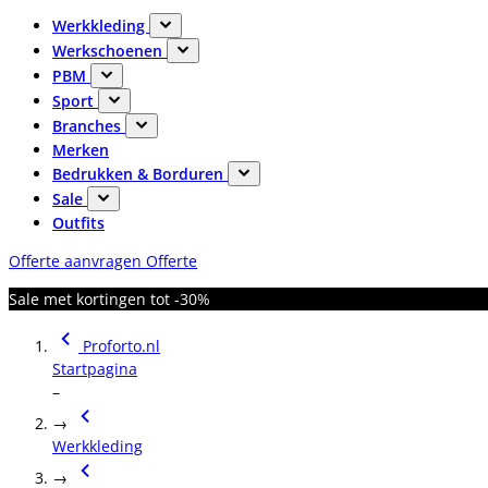
Werkkleding
Werkschoenen
PBM
Sport
Branches
Merken
Bedrukken & Borduren
Sale
Outfits
Offerte aanvragen
Offerte
Sale met kortingen tot -30%
Proforto.nl
Startpagina
–
→
Werkkleding
→