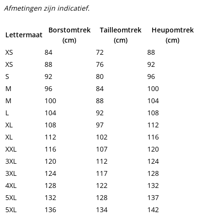
Afmetingen zijn indicatief.
Borstomtrek
Tailleomtrek
Heupomtrek
Lettermaat
(cm)
(cm)
(cm)
XS
84
72
88
XS
88
76
92
S
92
80
96
M
96
84
100
M
100
88
104
L
104
92
108
XL
108
97
112
XL
112
102
116
XXL
116
107
120
3XL
120
112
124
3XL
124
117
128
4XL
128
122
132
5XL
132
128
137
5XL
136
134
142