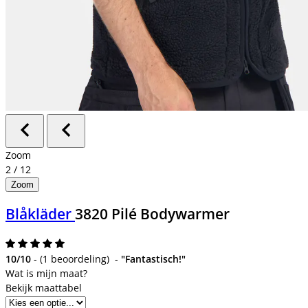
Zoom
2
/
12
Zoom
Blåkläder
3820 Pilé Bodywarmer
10/10
-
(
1 beoordeling
)
-
"Fantastisch!"
Bekijk maattabel