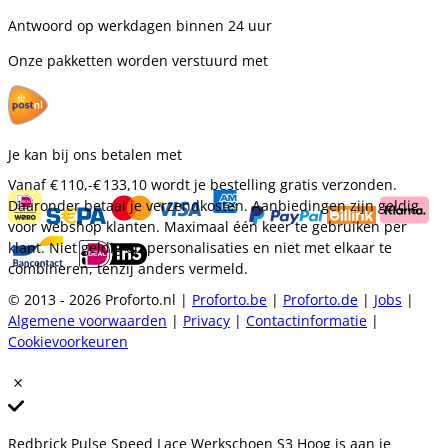
Antwoord op werkdagen binnen 24 uur
Onze pakketten worden verstuurd met
Je kan bij ons betalen met
Vanaf
€ 110,-
€ 133,10
wordt je bestelling gratis verzonden.
Daaronder betaal je verzendkosten. Aanbiedingen zijn geldig
voor webshop klanten. Maximaal één keer te gebruiken per
klant. Niet geldig op personalisaties en niet met elkaar te
combineren, tenzij anders vermeld.
© 2013 - 2026 Proforto.nl |
Proforto.be
|
Proforto.de
|
Jobs
|
Algemene voorwaarden
|
Privacy
|
Contactinformatie
|
Cookievoorkeuren
Redbrick Pulse Speed Lace Werkschoen S3 Hoog is aan je