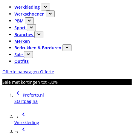
Werkkleding
Werkschoenen
PBM
Sport
Branches
Merken
Bedrukken & Borduren
Sale
Outfits
Offerte aanvragen
Offerte
Sale met kortingen tot -30%
Proforto.nl
Startpagina
–
→
Werkkleding
→