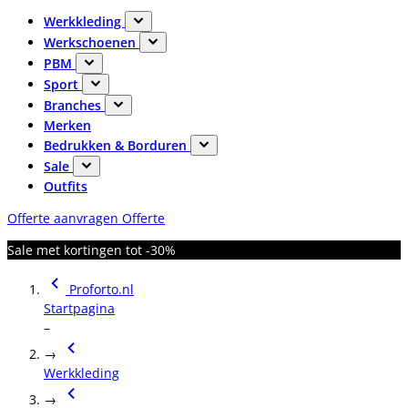
Werkkleding
Werkschoenen
PBM
Sport
Branches
Merken
Bedrukken & Borduren
Sale
Outfits
Offerte aanvragen
Offerte
Sale met kortingen tot -30%
Proforto.nl
Startpagina
–
→
Werkkleding
→