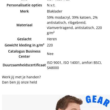
Personalisatie opties
N.v.t.
Merk
Blaklader
59% modacryl, 39% katoen, 2%
antistatisch, ribgebreid,
Materiaal
vlamvertragend, antistatisch, 220
g/m²
Geslacht
Heren
Gewicht kleding in g/m²
220
Catalogus Business
Nee
Center
ISO 9001, ISO 14001, amfori BSCI,
Duurzaamheidscertificaat
SA8000
Werk jij met je handen?
Dan ben jij onze held