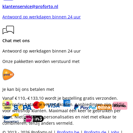
klantenservice@proforto.nl
Antwoord op werkdagen binnen 24 uur
Chat met ons
Antwoord op werkdagen binnen 24 uur
Onze pakketten worden verstuurd met
Je kan bij ons betalen met
Vanaf
€ 110,-
€ 133,10
wordt je bestelling gratis verzonden.
Daaronder betaal je verzendkosten. Aanbiedingen zijn geldig
voor webshop klanten. Maximaal één keer te gebruiken per
klant. Niet geldig op personalisaties en niet met elkaar te
combineren, tenzij anders vermeld.
© 2013 - 2026 Proforto.nl |
Proforto.be
|
Proforto.de
|
Jobs
|