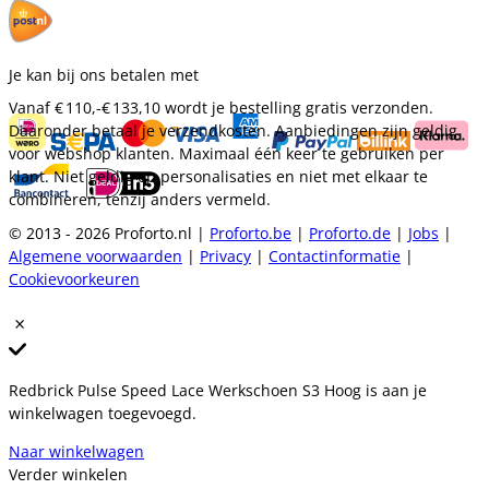
Je kan bij ons betalen met
Vanaf
€ 110,-
€ 133,10
wordt je bestelling gratis verzonden.
Daaronder betaal je verzendkosten. Aanbiedingen zijn geldig
voor webshop klanten. Maximaal één keer te gebruiken per
klant. Niet geldig op personalisaties en niet met elkaar te
combineren, tenzij anders vermeld.
© 2013 - 2026 Proforto.nl |
Proforto.be
|
Proforto.de
|
Jobs
|
Algemene voorwaarden
|
Privacy
|
Contactinformatie
|
Cookievoorkeuren
Redbrick Pulse Speed Lace Werkschoen S3 Hoog is aan je
winkelwagen toegevoegd.
Naar winkelwagen
Verder winkelen