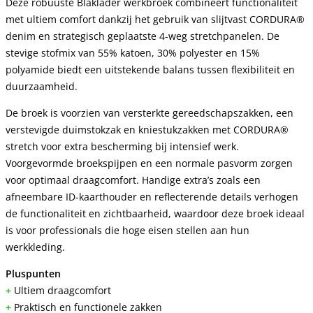
Deze robuuste Blaklader werkbroek combineert functionaliteit
met ultiem comfort dankzij het gebruik van slijtvast CORDURA®
denim en strategisch geplaatste 4-weg stretchpanelen. De
stevige stofmix van 55% katoen, 30% polyester en 15%
polyamide biedt een uitstekende balans tussen flexibiliteit en
duurzaamheid.
De broek is voorzien van versterkte gereedschapszakken, een
verstevigde duimstokzak en kniestukzakken met CORDURA®
stretch voor extra bescherming bij intensief werk.
Voorgevormde broekspijpen en een normale pasvorm zorgen
voor optimaal draagcomfort. Handige extra’s zoals een
afneembare ID-kaarthouder en reflecterende details verhogen
de functionaliteit en zichtbaarheid, waardoor deze broek ideaal
is voor professionals die hoge eisen stellen aan hun
werkkleding.
Pluspunten
+
Ultiem draagcomfort
+
Praktisch en functionele zakken