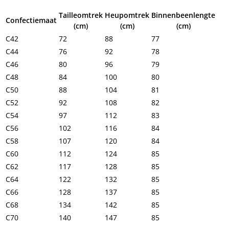
Tailleomtrek
Heupomtrek
Binnenbeenlengte
Confectiemaat
(cm)
(cm)
(cm)
C42
72
88
77
C44
76
92
78
C46
80
96
79
C48
84
100
80
C50
88
104
81
C52
92
108
82
C54
97
112
83
C56
102
116
84
C58
107
120
84
C60
112
124
85
C62
117
128
85
C64
122
132
85
C66
128
137
85
C68
134
142
85
C70
140
147
85