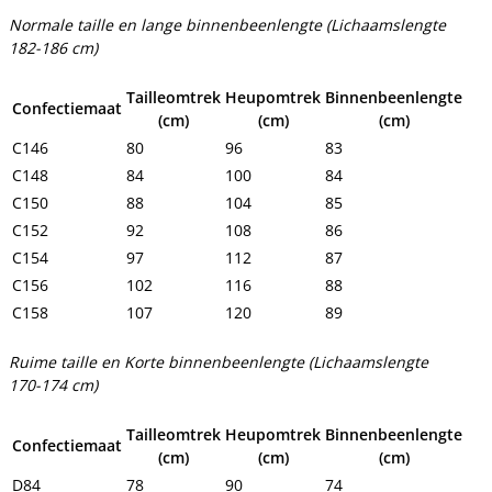
Normale taille en lange binnenbeenlengte (Lichaamslengte
182-186 cm)
Tailleomtrek
Heupomtrek
Binnenbeenlengte
Confectiemaat
(cm)
(cm)
(cm)
C146
80
96
83
C148
84
100
84
C150
88
104
85
C152
92
108
86
C154
97
112
87
C156
102
116
88
C158
107
120
89
Ruime taille en Korte binnenbeenlengte (Lichaamslengte
170-174 cm)
Tailleomtrek
Heupomtrek
Binnenbeenlengte
Confectiemaat
(cm)
(cm)
(cm)
D84
78
90
74