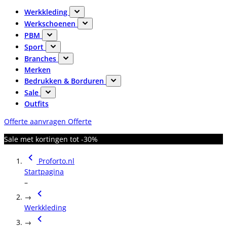
Werkkleding
Werkschoenen
PBM
Sport
Branches
Merken
Bedrukken & Borduren
Sale
Outfits
Offerte aanvragen
Offerte
Sale met kortingen tot -30%
Proforto.nl
Startpagina
–
→
Werkkleding
→