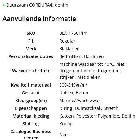
+
Duurzaam CORDURA® denim
Aanvullende informatie
SKU
BLA-17501141
Fit
Regular
Merk
Blaklader
Personalisatie opties
Bedrukken, Borduren
machine wasbaar tot 40°C, niet
Wasvoorschriften
drogen in tommeldroger, niet
strijken, niet bleken
Kwaliteit materiaal
300-349gr/m²
Geslacht
Unisex, Heren
Kleurgroep(en)
Marine/Zwart, Zwart
Eigenschappen
D-ring, Duimstokzak, Stretch
Materiaal kleding
Katoen, Polyester, Polyamide, Denim
Sluiting
Knoop
Catalogus Business
Nee
Center