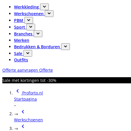
Werkkleding
Werkschoenen
PBM
Sport
Branches
Merken
Bedrukken & Borduren
Sale
Outfits
Offerte aanvragen
Offerte
Sale met kortingen tot -30%
Proforto.nl
Startpagina
–
→
Werkschoenen
→