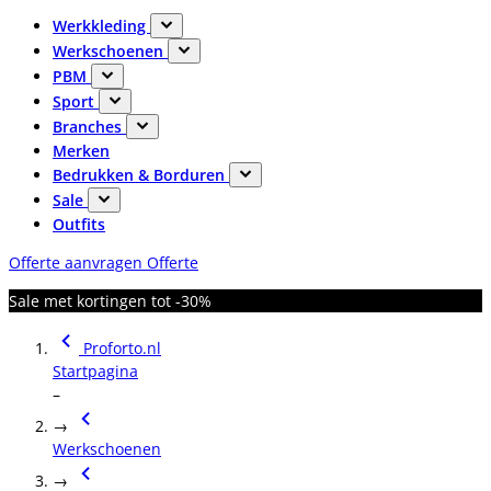
Werkkleding
Werkschoenen
PBM
Sport
Branches
Merken
Bedrukken & Borduren
Sale
Outfits
Offerte aanvragen
Offerte
Sale met kortingen tot -30%
Proforto.nl
Startpagina
–
→
Werkschoenen
→