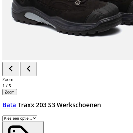
Zoom
1
/
5
Zoom
Bata
Traxx 203 S3 Werkschoenen