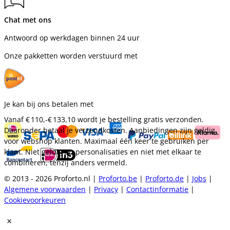
Chat met ons
Antwoord op werkdagen binnen 24 uur
Onze pakketten worden verstuurd met
Je kan bij ons betalen met
Vanaf
€ 110,-
€ 133,10
wordt je bestelling gratis verzonden.
Daaronder betaal je verzendkosten. Aanbiedingen zijn geldig
voor webshop klanten. Maximaal één keer te gebruiken per
klant. Niet geldig op personalisaties en niet met elkaar te
combineren, tenzij anders vermeld.
© 2013 - 2026 Proforto.nl |
Proforto.be
|
Proforto.de
|
Jobs
|
Algemene voorwaarden
|
Privacy
|
Contactinformatie
|
Cookievoorkeuren