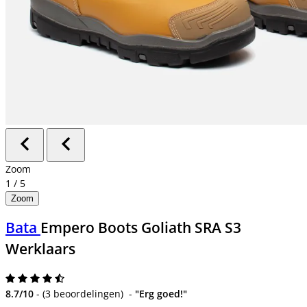
Zoom
1
/
5
Zoom
Bata
Empero Boots Goliath SRA S3
Werklaars
8.7/10
-
(
3 beoordelingen
)
-
"Erg goed!"