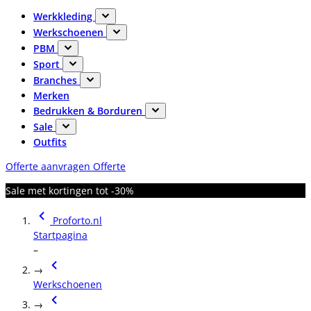
Werkkleding
Werkschoenen
PBM
Sport
Branches
Merken
Bedrukken & Borduren
Sale
Outfits
Offerte aanvragen
Offerte
Sale met kortingen tot -30%
Proforto.nl
Startpagina
–
→
Werkschoenen
→