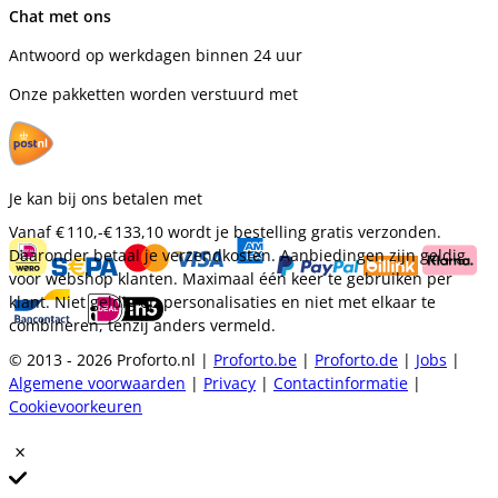
Chat met ons
Antwoord op werkdagen binnen 24 uur
Onze pakketten worden verstuurd met
Je kan bij ons betalen met
Vanaf
€ 110,-
€ 133,10
wordt je bestelling gratis verzonden.
Daaronder betaal je verzendkosten. Aanbiedingen zijn geldig
voor webshop klanten. Maximaal één keer te gebruiken per
klant. Niet geldig op personalisaties en niet met elkaar te
combineren, tenzij anders vermeld.
© 2013 - 2026 Proforto.nl |
Proforto.be
|
Proforto.de
|
Jobs
|
Algemene voorwaarden
|
Privacy
|
Contactinformatie
|
Cookievoorkeuren