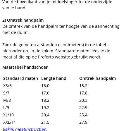
Van de bovenkant van je middelvinger tot de onderzijde
van je hand.
2) Omtrek handpalm
De omtrek van de handpalm ter hoogte van de aanhechting
met de duim.
Zoek de gemeten afstanden (centimeters) in de tabel
hieronder op. In de kolom 'Standaard maten' lees je de
maat af die op de Proforto website gebruikt wordt.
Maattabel handschoen
Standaard maten
Lengte hand
Omtrek handpalm
XS/6
16,0
15,2
S/7
17,0
17,8
M/8
18,2
20,3
L/9
19,2
22,9
XL/10
20,4
25,4
XXL/11
21,5
27,9
Bekijk meetinstructies
.