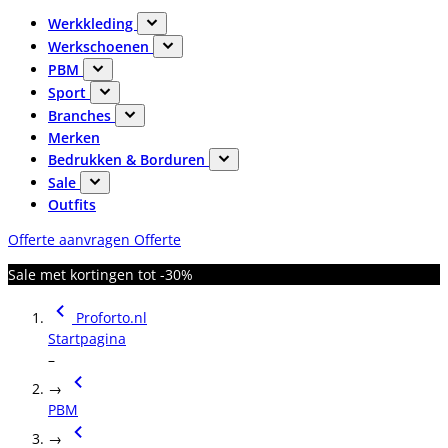
Werkkleding
Werkschoenen
PBM
Sport
Branches
Merken
Bedrukken & Borduren
Sale
Outfits
Offerte aanvragen
Offerte
Sale met kortingen tot -30%
Proforto.nl
Startpagina
–
→
PBM
→