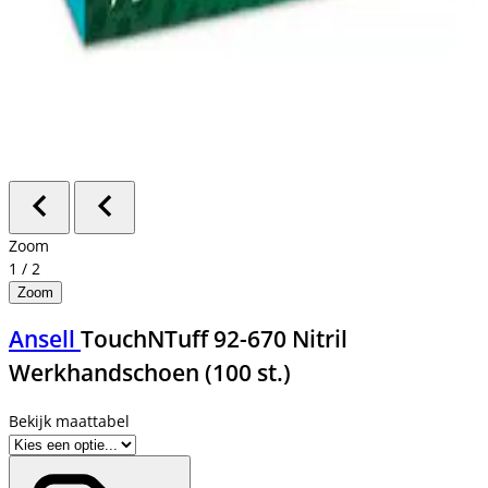
Zoom
1
/
2
Zoom
Ansell
TouchNTuff 92-670 Nitril
Werkhandschoen (100 st.)
Bekijk maattabel