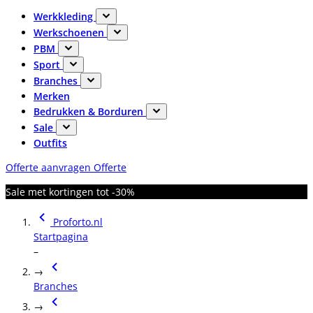
Werkkleding
Werkschoenen
PBM
Sport
Branches
Merken
Bedrukken & Borduren
Sale
Outfits
Offerte aanvragen
Offerte
Sale met kortingen tot -30%
Proforto.nl
Startpagina
–
→
Branches
→