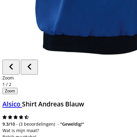
Zoom
1
/
2
Zoom
Alsico
Shirt Andreas Blauw
9.3/10
-
(
3 beoordelingen
)
-
"Geweldig!"
Bekijk maattabel