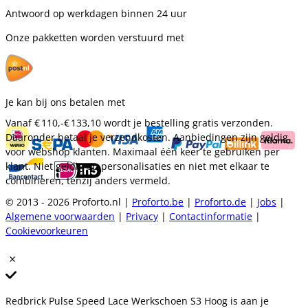
Antwoord op werkdagen binnen 24 uur
Onze pakketten worden verstuurd met
Je kan bij ons betalen met
Vanaf
€ 110,-
€ 133,10
wordt je bestelling gratis verzonden.
Daaronder betaal je verzendkosten. Aanbiedingen zijn geldig
voor webshop klanten. Maximaal één keer te gebruiken per
klant. Niet geldig op personalisaties en niet met elkaar te
combineren, tenzij anders vermeld.
© 2013 - 2026 Proforto.nl |
Proforto.be
|
Proforto.de
|
Jobs
|
Algemene voorwaarden
|
Privacy
|
Contactinformatie
|
Cookievoorkeuren
Redbrick Pulse Speed Lace Werkschoen S3 Hoog is aan je