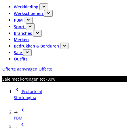
Werkkleding
Werkschoenen
PBM
Sport
Branches
Merken
Bedrukken & Borduren
Sale
Outfits
Offerte aanvragen
Offerte
Sale met kortingen tot -30%
Proforto.nl
Startpagina
–
→
PBM
→