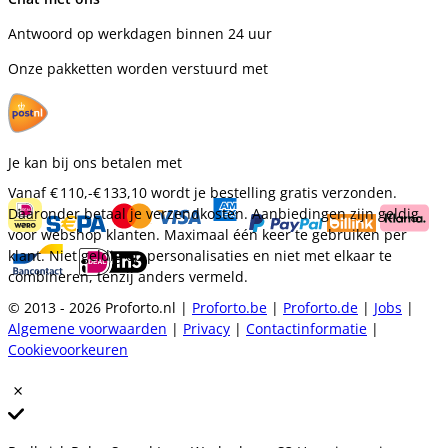
Antwoord op werkdagen binnen 24 uur
Onze pakketten worden verstuurd met
Je kan bij ons betalen met
Vanaf
€ 110,-
€ 133,10
wordt je bestelling gratis verzonden.
Daaronder betaal je verzendkosten. Aanbiedingen zijn geldig
voor webshop klanten. Maximaal één keer te gebruiken per
klant. Niet geldig op personalisaties en niet met elkaar te
combineren, tenzij anders vermeld.
© 2013 - 2026 Proforto.nl |
Proforto.be
|
Proforto.de
|
Jobs
|
Algemene voorwaarden
|
Privacy
|
Contactinformatie
|
Cookievoorkeuren