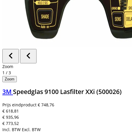
Zoom
1
/
3
Zoom
3M
Speedglas 9100 Lasfilter XXi (500026)
Prijs eindproduct
€ 748,76
€ 618,81
€ 935,96
€ 773,52
Incl. BTW
Excl. BTW