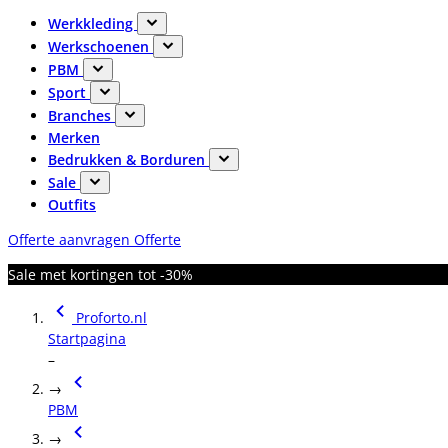
Werkkleding
Werkschoenen
PBM
Sport
Branches
Merken
Bedrukken & Borduren
Sale
Outfits
Offerte aanvragen
Offerte
Sale met kortingen tot -30%
Proforto.nl
Startpagina
–
→
PBM
→