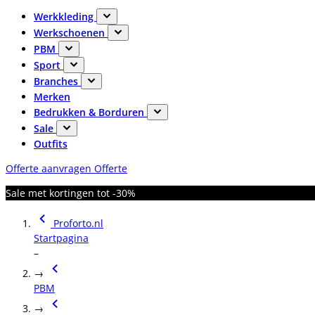
Werkkleding
Werkschoenen
PBM
Sport
Branches
Merken
Bedrukken & Borduren
Sale
Outfits
Offerte aanvragen
Offerte
Sale met kortingen tot -30%
Proforto.nl
Startpagina
–
→
PBM
→