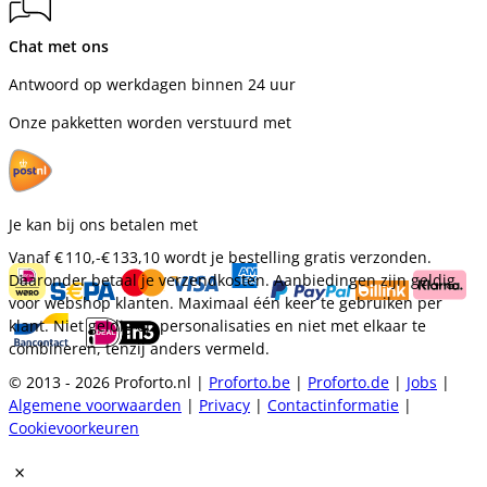
Chat met ons
Antwoord op werkdagen binnen 24 uur
Onze pakketten worden verstuurd met
Je kan bij ons betalen met
Vanaf
€ 110,-
€ 133,10
wordt je bestelling gratis verzonden.
Daaronder betaal je verzendkosten. Aanbiedingen zijn geldig
voor webshop klanten. Maximaal één keer te gebruiken per
klant. Niet geldig op personalisaties en niet met elkaar te
combineren, tenzij anders vermeld.
© 2013 - 2026 Proforto.nl |
Proforto.be
|
Proforto.de
|
Jobs
|
Algemene voorwaarden
|
Privacy
|
Contactinformatie
|
Cookievoorkeuren