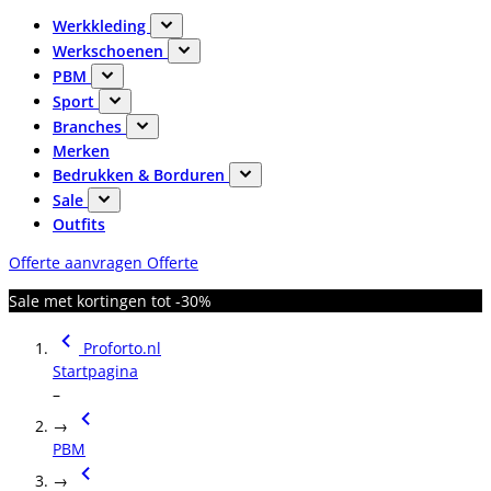
Werkkleding
Werkschoenen
PBM
Sport
Branches
Merken
Bedrukken & Borduren
Sale
Outfits
Offerte aanvragen
Offerte
Sale met kortingen tot -30%
Proforto.nl
Startpagina
–
→
PBM
→