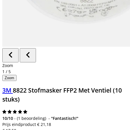
Zoom
1
/
5
Zoom
3M
8822 Stofmasker FFP2 Met Ventiel (10
stuks)
10/10
-
(
1 beoordeling
)
-
"Fantastisch!"
Prijs eindproduct
€ 21,18