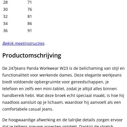
28
71
30
76
32
81
34
86
36
91
Bekijk meetinstructies
.
Productomschrijving
De 247Jeans Panda Workwear W23 is de belichaming van stijl en
functionaliteit voor werkende dames. Deze elegante werkjeans
biedt voldoende opbergruimte voor gereedschappen, je
telefoon en zelfs een mini-tablet, zodat je altijd alles binnen
handbereik hebt. Wat deze broek echt speciaal maakt, is hoe hij
naadloos aansluit op je lichaam, waardoor hij aanvoelt als een
comfortabele casual jeans.
De hoogwaardige afwerking en de talrijke details zorgen ervoor
dat je telkens nieuwe aspecten ontdekt. Dankzij de stretch