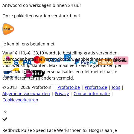
Antwoord op werkdagen binnen 24 uur
Onze pakketten worden verstuurd met
Je kan bij ons betalen met
Vanaf
€ 110,-
€ 133,10
wordt je bestelling gratis verzonden.
Daaronder betaal je verzendkosten. Aanbiedingen zijn geldig
voor webshop klanten. Maximaal één keer te gebruiken per
klant. Niet geldig op personalisaties en niet met elkaar te
combineren, tenzij anders vermeld.
© 2013 - 2026 Proforto.nl |
Proforto.be
|
Proforto.de
|
Jobs
|
Algemene voorwaarden
|
Privacy
|
Contactinformatie
|
Cookievoorkeuren
Redbrick Pulse Speed Lace Werkschoen S3 Hoog is aan je