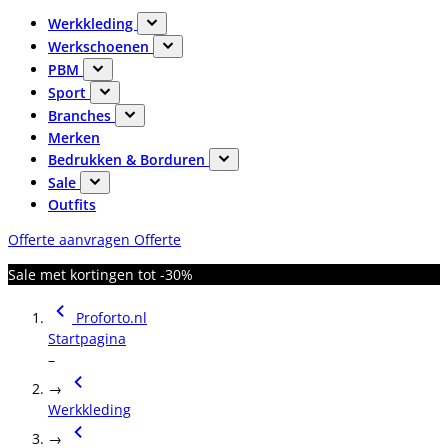
Werkkleding
Werkschoenen
PBM
Sport
Branches
Merken
Bedrukken & Borduren
Sale
Outfits
Offerte aanvragen
Offerte
Sale met kortingen tot -30%
Proforto.nl
Startpagina
–
→
Werkkleding
→