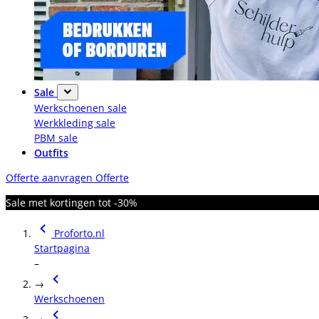
Sale
Werkschoenen sale
Werkkleding sale
PBM sale
Outfits
Offerte aanvragen
Offerte
Sale met kortingen tot -30%
Proforto.nl
Startpagina
–
→
Werkschoenen