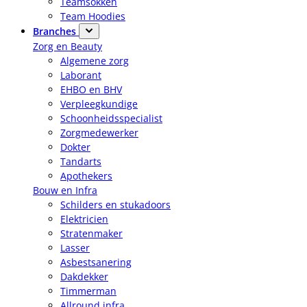
Teamsokken
Team Hoodies
Branches
Zorg en Beauty
Algemene zorg
Laborant
EHBO en BHV
Verpleegkundige
Schoonheidsspecialist
Zorgmedewerker
Dokter
Tandarts
Apothekers
Bouw en Infra
Schilders en stukadoors
Elektricien
Stratenmaker
Lasser
Asbestsanering
Dakdekker
Timmerman
Allround infra