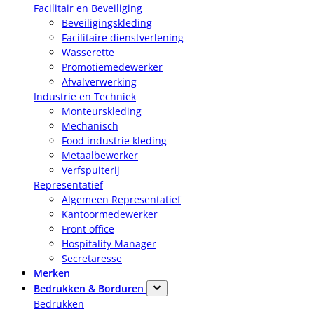
Facilitair en Beveiliging
Beveiligingskleding
Facilitaire dienstverlening
Wasserette
Promotiemedewerker
Afvalverwerking
Industrie en Techniek
Monteurskleding
Mechanisch
Food industrie kleding
Metaalbewerker
Verfspuiterij
Representatief
Algemeen Representatief
Kantoormedewerker
Front office
Hospitality Manager
Secretaresse
Merken
Bedrukken & Borduren
Bedrukken