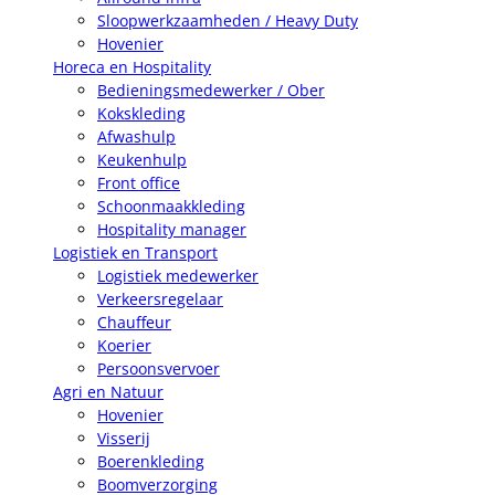
Sloopwerkzaamheden / Heavy Duty
Hovenier
Horeca en Hospitality
Bedieningsmedewerker / Ober
Kokskleding
Afwashulp
Keukenhulp
Front office
Schoonmaakkleding
Hospitality manager
Logistiek en Transport
Logistiek medewerker
Verkeersregelaar
Chauffeur
Koerier
Persoonsvervoer
Agri en Natuur
Hovenier
Visserij
Boerenkleding
Boomverzorging