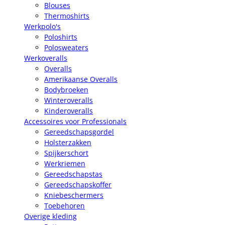
Blouses
Thermoshirts
Werkpolo's
Poloshirts
Polosweaters
Werkoveralls
Overalls
Amerikaanse Overalls
Bodybroeken
Winteroveralls
Kinderoveralls
Accessoires voor Professionals
Gereedschapsgordel
Holsterzakken
Spijkerschort
Werkriemen
Gereedschapstas
Gereedschapskoffer
Kniebeschermers
Toebehoren
Overige kleding