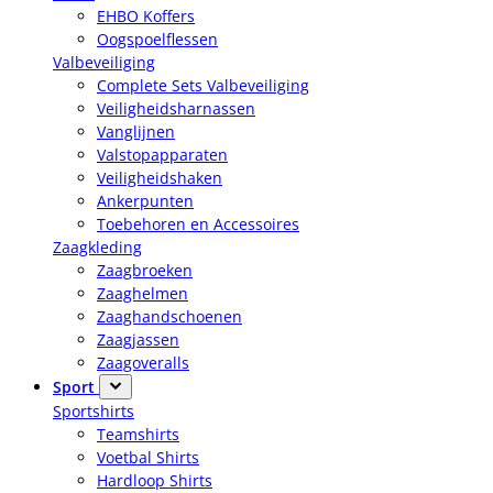
EHBO Koffers
Oogspoelflessen
Valbeveiliging
Complete Sets Valbeveiliging
Veiligheidsharnassen
Vanglijnen
Valstopapparaten
Veiligheidshaken
Ankerpunten
Toebehoren en Accessoires
Zaagkleding
Zaagbroeken
Zaaghelmen
Zaaghandschoenen
Zaagjassen
Zaagoveralls
Sport
Sportshirts
Teamshirts
Voetbal Shirts
Hardloop Shirts