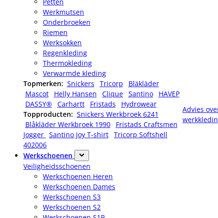
Petten
Werkmutsen
Onderbroeken
Riemen
Werksokken
Regenkleding
Thermokleding
Verwarmde kleding
Topmerken:
Snickers
Tricorp
Bläkläder
Mascot
Helly Hansen
Clique
Santino
HAVEP
DASSY®
Carhartt
Fristads
Hydrowear
Advies ove
Topproducten:
Snickers Werkbroek 6241
werkkledi
Blåkläder Werkbroek 1990
Fristads Craftsmen
Jogger
Santino Joy T-shirt
Tricorp Softshell
402006
Werkschoenen
Veiligheidsschoenen
Werkschoenen Heren
Werkschoenen Dames
Werkschoenen S3
Werkschoenen S2
Werkschoenen S1P