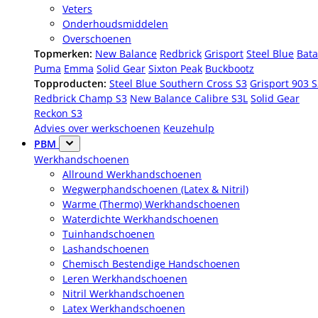
Veters
Onderhoudsmiddelen
Overschoenen
Topmerken:
New Balance
Redbrick
Grisport
Steel Blue
Bata
Puma
Emma
Solid Gear
Sixton Peak
Buckbootz
Topproducten:
Steel Blue Southern Cross S3
Grisport 903 
Redbrick Champ S3
New Balance Calibre S3L
Solid Gear
Reckon S3
Advies over werkschoenen
Keuzehulp
PBM
Werkhandschoenen
Allround Werkhandschoenen
Wegwerphandschoenen (Latex & Nitril)
Warme (Thermo) Werkhandschoenen
Waterdichte Werkhandschoenen
Tuinhandschoenen
Lashandschoenen
Chemisch Bestendige Handschoenen
Leren Werkhandschoenen
Nitril Werkhandschoenen
Latex Werkhandschoenen