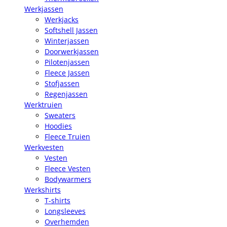
Werkjassen
Werkjacks
Softshell Jassen
Winterjassen
Doorwerkjassen
Pilotenjassen
Fleece Jassen
Stofjassen
Regenjassen
Werktruien
Sweaters
Hoodies
Fleece Truien
Werkvesten
Vesten
Fleece Vesten
Bodywarmers
Werkshirts
T-shirts
Longsleeves
Overhemden