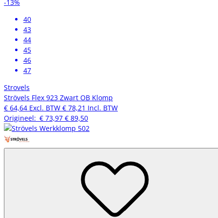
-13%
40
43
44
45
46
47
Strovels
Strövels Flex 923 Zwart OB Klomp
€ 64,64
Excl. BTW
€ 78,21
Incl. BTW
Origineel:
€ 73,97
€ 89,50