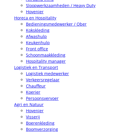
Sloopwerkzaamheden / Heavy Duty
Hovenier
Horeca en Hospitality
Bedieningsmedewerker / Ober
Kokskleding
Afwashulp
Keukenhulp
Front office
Schoonmaakkleding
Hospitality manager
Logistiek en Transport
Logistiek medewerker
Verkeersregelaar
Chauffeur
Koerier
Persoonsvervoer
Agri en Natuur
Hovenier
Visserij
Boerenkleding
Boomverzorging