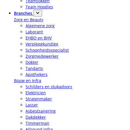
Teamsokken
Team Hoodies
Branches
Zorg en Beauty
Algemene zorg
Laborant
EHBO en BHV
Verpleegkundige
Schoonheidsspecialist
Zorgmedewerker
Dokter
Tandarts
Apothekers
Bouw en Infra
Schilders en stukadoors
Elektricien
Stratenmaker
Lasser
Asbestsanering
Dakdekker
Timmerman
Allround infra