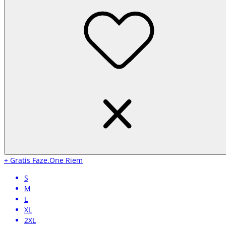
+ Gratis Faze.One Riem
S
M
L
XL
2XL