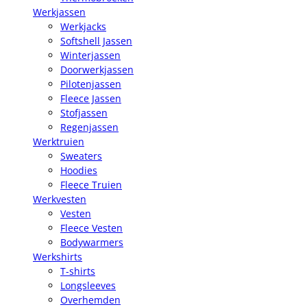
Werkjassen
Werkjacks
Softshell Jassen
Winterjassen
Doorwerkjassen
Pilotenjassen
Fleece Jassen
Stofjassen
Regenjassen
Werktruien
Sweaters
Hoodies
Fleece Truien
Werkvesten
Vesten
Fleece Vesten
Bodywarmers
Werkshirts
T-shirts
Longsleeves
Overhemden