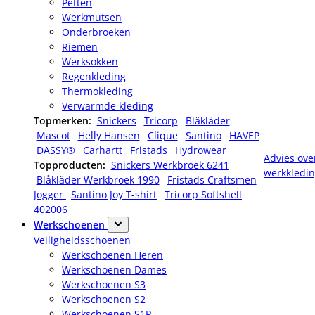
Petten
Werkmutsen
Onderbroeken
Riemen
Werksokken
Regenkleding
Thermokleding
Verwarmde kleding
Topmerken:
Snickers
Tricorp
Bläkläder
Mascot
Helly Hansen
Clique
Santino
HAVEP
DASSY®
Carhartt
Fristads
Hydrowear
Advies ove
Topproducten:
Snickers Werkbroek 6241
werkkledi
Blåkläder Werkbroek 1990
Fristads Craftsmen
Jogger
Santino Joy T-shirt
Tricorp Softshell
402006
Werkschoenen
Veiligheidsschoenen
Werkschoenen Heren
Werkschoenen Dames
Werkschoenen S3
Werkschoenen S2
Werkschoenen S1P