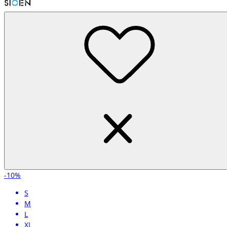
-10%
S
M
L
XL