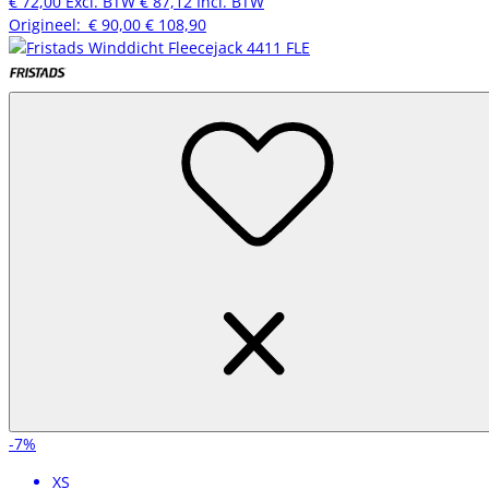
€ 72,00
Excl. BTW
€ 87,12
Incl. BTW
Origineel:
€ 90,00
€ 108,90
-7%
XS