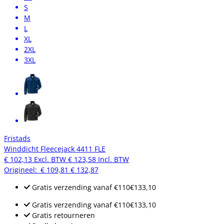
S
M
L
XL
2XL
3XL
Fristads
Winddicht Fleecejack 4411 FLE
€ 102,13
Excl. BTW
€ 123,58
Incl. BTW
Origineel:
€ 109,81
€ 132,87
Gratis verzending
vanaf
€110
€133,10
Gratis verzending
vanaf
€110
€133,10
Gratis retourneren