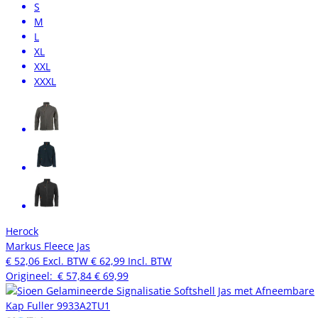
S
M
L
XL
XXL
XXXL
Herock
Markus Fleece Jas
€ 52,06
Excl. BTW
€ 62,99
Incl. BTW
Origineel:
€ 57,84
€ 69,99