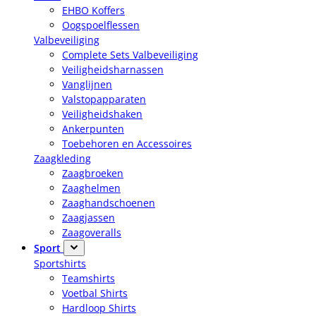
EHBO Koffers
Oogspoelflessen
Valbeveiliging
Complete Sets Valbeveiliging
Veiligheidsharnassen
Vanglijnen
Valstopapparaten
Veiligheidshaken
Ankerpunten
Toebehoren en Accessoires
Zaagkleding
Zaagbroeken
Zaaghelmen
Zaaghandschoenen
Zaagjassen
Zaagoveralls
Sport
Sportshirts
Teamshirts
Voetbal Shirts
Hardloop Shirts