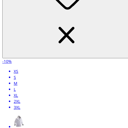
-10%
XS
S
M
L
XL
2XL
3XL