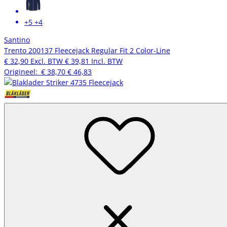
+5
+4
Santino
Trento 200137 Fleecejack Regular Fit 2 Color-Line
€ 32,90
Excl. BTW
€ 39,81
Incl. BTW
Origineel:
€ 38,70
€ 46,83