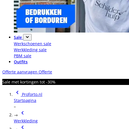
Sale
Werkschoenen sale
Werkkleding sale
PBM sale
Outfits
Offerte aanvragen
Offerte
Sale met kortingen tot -30%
Proforto.nl
Startpagina
–
→
Werkkleding