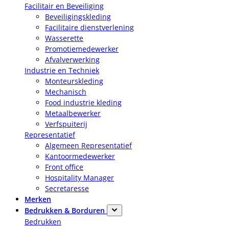
Facilitair en Beveiliging
Beveiligingskleding
Facilitaire dienstverlening
Wasserette
Promotiemedewerker
Afvalverwerking
Industrie en Techniek
Monteurskleding
Mechanisch
Food industrie kleding
Metaalbewerker
Verfspuiterij
Representatief
Algemeen Representatief
Kantoormedewerker
Front office
Hospitality Manager
Secretaresse
Merken
Bedrukken & Borduren
Bedrukken