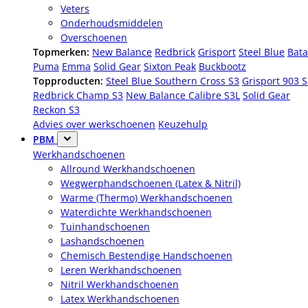
Veters
Onderhoudsmiddelen
Overschoenen
Topmerken:
New Balance
Redbrick
Grisport
Steel Blue
Bata
Puma
Emma
Solid Gear
Sixton Peak
Buckbootz
Topproducten:
Steel Blue Southern Cross S3
Grisport 903 
Redbrick Champ S3
New Balance Calibre S3L
Solid Gear
Reckon S3
Advies over werkschoenen
Keuzehulp
PBM
Werkhandschoenen
Allround Werkhandschoenen
Wegwerphandschoenen (Latex & Nitril)
Warme (Thermo) Werkhandschoenen
Waterdichte Werkhandschoenen
Tuinhandschoenen
Lashandschoenen
Chemisch Bestendige Handschoenen
Leren Werkhandschoenen
Nitril Werkhandschoenen
Latex Werkhandschoenen