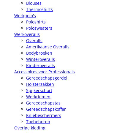
Blouses
Thermoshirts
Werkpolo's
Poloshirts
Polosweaters
Werkoveralls
Overalls
Amerikaanse Overalls
Bodybroeken
Winteroveralls
Kinderoveralls
Accessoires voor Professionals
Gereedschapsgordel
Holsterzakken
Spijkerschort
Werkriemen
Gereedschapstas
Gereedschapskoffer
Kniebeschermers
Toebehoren
Overige kleding