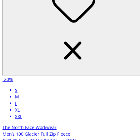
-20%
S
M
L
XL
XXL
The North Face Workwear
Men’s 100 Glacier Full Zip Fleece