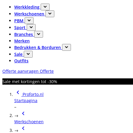
Werkkleding
Werkschoenen
PBM
Sport
Branches
Merken
Bedrukken & Borduren
Sale
Outfits
Offerte aanvragen
Offerte
Sale met kortingen tot -30%
Proforto.nl
Startpagina
–
→
Werkschoenen
→