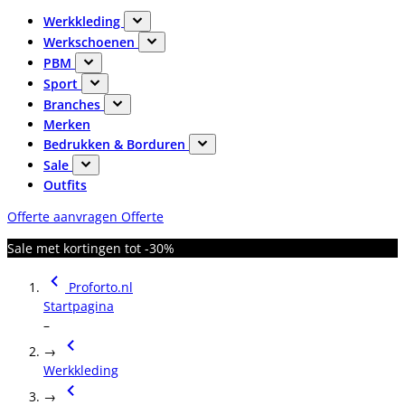
Werkkleding
Werkschoenen
PBM
Sport
Branches
Merken
Bedrukken & Borduren
Sale
Outfits
Offerte aanvragen
Offerte
Sale met kortingen tot -30%
Proforto.nl
Startpagina
–
→
Werkkleding
→