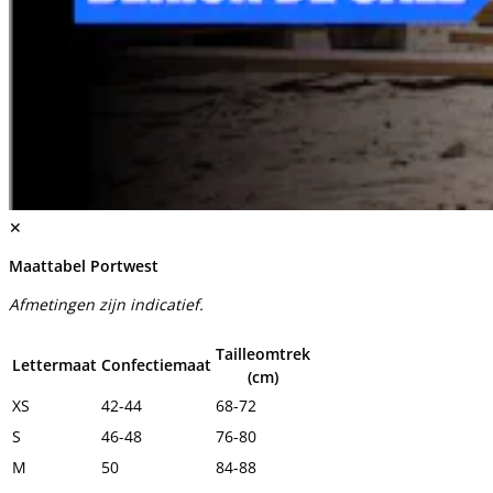
✕
Maattabel Portwest
Afmetingen zijn indicatief.
Tailleomtrek
Lettermaat
Confectiemaat
(cm)
XS
42-44
68-72
S
46-48
76-80
M
50
84-88