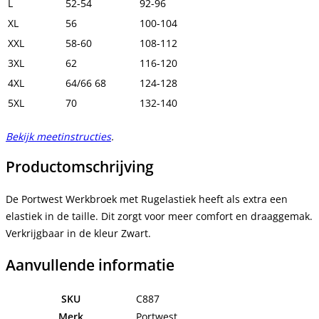
L
52-54
92-96
XL
56
100-104
XXL
58-60
108-112
3XL
62
116-120
4XL
64/66 68
124-128
5XL
70
132-140
Bekijk meetinstructies
.
Productomschrijving
De Portwest Werkbroek met Rugelastiek heeft als extra een
elastiek in de taille. Dit zorgt voor meer comfort en draaggemak.
Verkrijgbaar in de kleur Zwart.
Aanvullende informatie
SKU
C887
Merk
Portwest